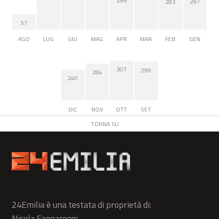
296
287
283
57
AGO
LUG
GIU
MAG
APR
MAR
FEB
GEN
307
299
284
240
DIC
NOV
OTT
SET
TORNA SU
24Emilia è una testata di proprietà di:
Nicola Fangareggi