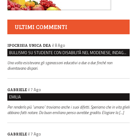
ULTIMI COMMENTI
il 8 Ago
IPOCRISIA UNICA DEA
BULLISMO SU STUDENTE CON DISABILITÀ NEL MODENESE, INDAGATI DUE RAGAZZI DI 16 ANNI
Una volta esistevano gli sganassoni educativi a due a due finché non
diventavano dispari.
il 7 Ago
GABRIELE
EMILIA
Per renderlo più "umano" troviamo anche i suoi difetti. Speriamo che in vita glieli
abbiano fatti notare. Da buon emiliano penso avrebbe gradito. Elogiare la […]
il 7 Ago
GABRIELE