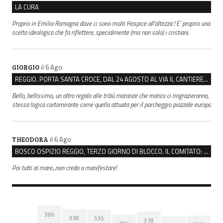
LA CURA
Proprio in Emilia Romagna dove ci sono molti Hospice all’altezza ! E’ proprio una
scelta ideologica che fa riflettere, specialmente (ma non solo) i cristiani.
il 6 Ago
GIORGIO
REGGIO. PORTA SANTA CROCE, DAL 24 AGOSTO AL VIA IL CANTIERE PER IL NUOVO COLLETTORE FOGNARIO
Bello, bellissimo, un altro regalo alle tribù maranze che manco ci ringrazieranno,
stessa logica cortomirante come quella attuata per il parcheggio piazzale europa
il 6 Ago
THEODORA
BOSCO OSPIZIO REGGIO, TERZO GIORNO DI BLOCCO. IL COMITATO: “PRESIDIO FINO A VENERDÌ”
Poi tutti al mare...non credo a manifestare!
366
338
335
318