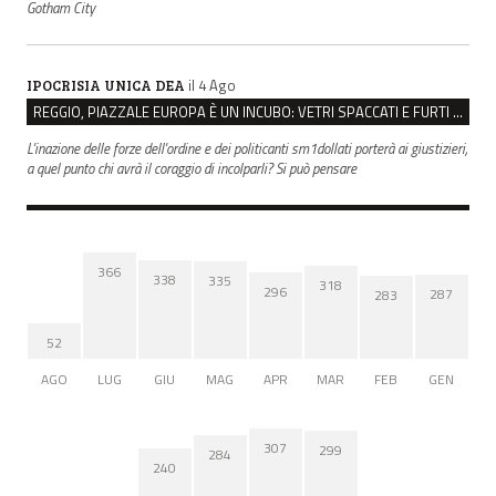
Gotham City
il 4 Ago
IPOCRISIA UNICA DEA
REGGIO, PIAZZALE EUROPA È UN INCUBO: VETRI SPACCATI E FURTI SULLE AUTO IN SOSTA
L'inazione delle forze dell'ordine e dei politicanti sm1dollati porterà ai giustizieri,
a quel punto chi avrà il coraggio di incolparli? Si può pensare
366
338
335
318
296
287
283
52
AGO
LUG
GIU
MAG
APR
MAR
FEB
GEN
307
299
284
240