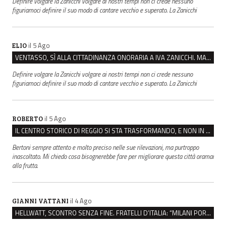
Definire volgare la Zanicchi volgare ai nostri tempi non ci crede nessuno
figuriamoci definire il suo modo di cantare vecchio e superato. La Zanicchi
il 5 Ago
ELIO
VENTASSO, SÌ ALLA CITTADINANZA ONORARIA A IVA ZANICCHI. MA BARGIACCHI: “È DI PESSIMO GUSTO”
Definire volgare la Zanicchi volgare ai nostri tempi non ci crede nessuno
figuriamoci definire il suo modo di cantare vecchio e superato. La Zanicchi
il 5 Ago
ROBERTO
IL CENTRO STORICO DI REGGIO SI STA TRASFORMANDO, E NON IN MEGLIO
Bertoni sempre attento e molto preciso nelle sue rilevazioni, ma purtroppo
inascoltato. Mi chiedo cosa bisognerebbe fare per migliorare questa città oramai
alla frutta.
il 4 Ago
GIANNI VATTANI
HELLWATT, SCONTRO SENZA FINE. FRATELLI D’ITALIA: “MILANI PORTA DOCUMENTI, DE FRANCO INSULTI”