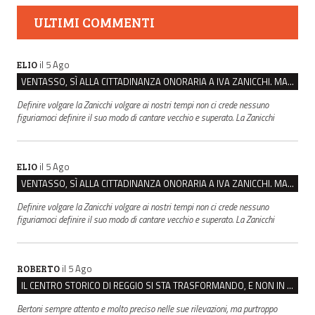
ULTIMI COMMENTI
il 5 Ago
ELIO
VENTASSO, SÌ ALLA CITTADINANZA ONORARIA A IVA ZANICCHI. MA BARGIACCHI: “È DI PESSIMO GUSTO”
Definire volgare la Zanicchi volgare ai nostri tempi non ci crede nessuno
figuriamoci definire il suo modo di cantare vecchio e superato. La Zanicchi
il 5 Ago
ELIO
VENTASSO, SÌ ALLA CITTADINANZA ONORARIA A IVA ZANICCHI. MA BARGIACCHI: “È DI PESSIMO GUSTO”
Definire volgare la Zanicchi volgare ai nostri tempi non ci crede nessuno
figuriamoci definire il suo modo di cantare vecchio e superato. La Zanicchi
il 5 Ago
ROBERTO
IL CENTRO STORICO DI REGGIO SI STA TRASFORMANDO, E NON IN MEGLIO
Bertoni sempre attento e molto preciso nelle sue rilevazioni, ma purtroppo