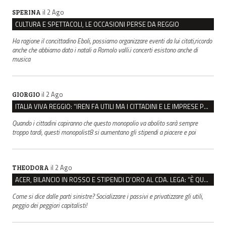
il 2 Ago
SPERINA
CULTURA E SPETTACOLI, LE OCCASIONI PERSE DA REGGIO
Ha ragione il concittadino Eboli, possiamo organizzare eventi da lui citati,ricordo
anche che abbiamo dato i natali a Romolo valli.i concerti esistono anche di
musica
il 2 Ago
GIORGIO
ITALIA VIVA REGGIO: “IREN FA UTILI MA I CITTADINI E LE IMPRESE PAGANO SEMPRE DI PIÙ”
Quando i cittadini capiranno che questo monopolio va abolito sarà sempre
troppo tardi, questi monopolist8 si aumentano gli stipendi a piacere e poi
il 2 Ago
THEODORA
ACER, BILANCIO IN ROSSO E STIPENDI D’ORO AL CDA. LEGA: “È QUESTA LA PRIORITÀ DI AMICO?”
Come si dice dalle parti sinistre? Socializzare i passivi e privatizzare gli utili,
peggio dei peggiori capitalisti!