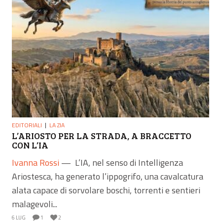
EDITORIALI
LA ZIA
L’ARIOSTO PER LA STRADA, A BRACCETTO
CON L’IA
Ivanna Rossi
—
L’IA, nel senso di Intelligenza
Ariostesca, ha generato l’ippogrifo, una cavalcatura
alata capace di sorvolare boschi, torrenti e sentieri
malagevoli...
6 LUG
1
2