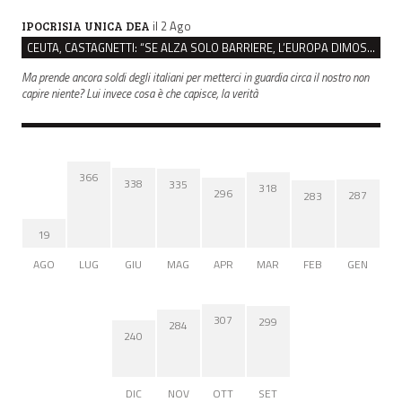
il 2 Ago
IPOCRISIA UNICA DEA
CEUTA, CASTAGNETTI: “SE ALZA SOLO BARRIERE, L’EUROPA DIMOSTRA DI NON CAPIRE NIENTE”
Ma prende ancora soldi degli italiani per metterci in guardia circa il nostro non
capire niente? Lui invece cosa è che capisce, la verità
366
338
335
318
296
287
283
19
AGO
LUG
GIU
MAG
APR
MAR
FEB
GEN
307
299
284
240
DIC
NOV
OTT
SET