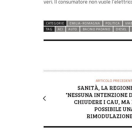
veri. Il consumatore non vuole l’elettri
CATEGORIE
EMILIA-ROMAGNA
POLITICA
VIA
TAG
ACI
AUTO
BACINO PADANO
DIESEL
ARTICOLO PRECEDEN
SANITÀ, LA REGIONE
"NESSUNA INTENZIONE D
CHIUDERE I CAU, MA 
POSSIBILE UN
RIMODULAZIONE