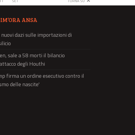
TT
SET
TORNA SU
TIM’ORA ANSA
 nuovi dazi sulle importazioni di
ilicio
n, sale a 58 morti il bilancio
'attacco degli Houthi
p firma un ordine esecutivo contro il
ismo delle nascite'