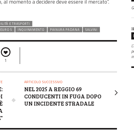
co, al momento a decidere deve essere il mercato”.
G
BILITÀ E TRASPORTI
I
EURO 5
INQUINAMENTO
PIANURA PADANA
SALVINI
L'
po
i
1
TE
ARTICOLO SUCCESSIVO
:
NEL 2025 A REGGIO 69
I
CONDUCENTI IN FUGA DOPO
È
UN INCIDENTE STRADALE
A
"