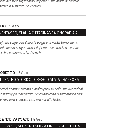
rede nessuno figuriamoci definire il suo modo di cantare
ecchio e superato. La Zanicchi
il 5 Ago
LIO
VENTASSO, SÌ ALLA CITTADINANZA ONORARIA A IVA ZANICCHI. MA BARGIACCHI: “È DI PESSIMO GUSTO”
efinire volgare la Zanicchi volgare ai nostri tempi non ci
rede nessuno figuriamoci definire il suo modo di cantare
ecchio e superato. La Zanicchi
il 5 Ago
OBERTO
IL CENTRO STORICO DI REGGIO SI STA TRASFORMANDO, E NON IN MEGLIO
ertoni sempre attento e molto preciso nelle sue rilevazioni,
a purtroppo inascoltato. Mi chiedo cosa bisognerebbe fare
er migliorare questa città oramai alla frutta.
il 4 Ago
IANNI VATTANI
HELLWATT, SCONTRO SENZA FINE. FRATELLI D’ITALIA: “MILANI PORTA DOCUMENTI, DE FRANCO INSULTI”