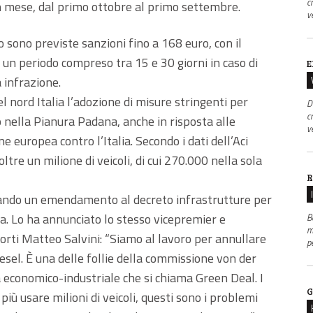
c
n mese, dal primo ottobre al primo settembre.
v
 sono previste sanzioni fino a 168 euro, con il
 un periodo compreso tra 15 e 30 giorni in caso di
E
a infrazione.
 nord Italia l’adozione di misure stringenti per
D
c
nella Pianura Padana, anche in risposta alle
v
 europea contro l’Italia. Secondo i dati dell’Aci
oltre un milione di veicoli, di cui 270.000 nella sola
R
iando un emendamento al decreto infrastrutture per
ma. Lo ha annunciato lo stesso vicepremier e
B
m
porti Matteo Salvini: “Siamo al lavoro per annullare
p
iesel. È una delle follie della commissione von der
 economico-industriale che si chiama Green Deal. I
G
iù usare milioni di veicoli, questi sono i problemi