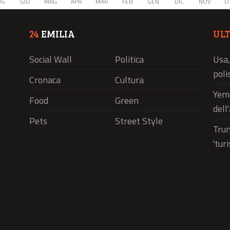
UG
GIU
MAG
APR
MAR
FEB
GEN
DIC
NOV
O
24
EMILIA
UL
Social Wall
Politica
Usa,
polis
Cronaca
Cultura
Yeme
Food
Green
dell
Pets
Street Style
Trum
'tur