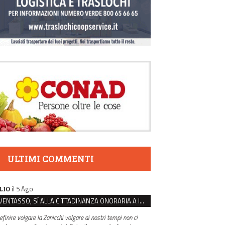
ULTIMI COMMENTI
il 5 Ago
LIO
VENTASSO, SÌ ALLA CITTADINANZA ONORARIA A IVA ZANICCHI. MA BARGIACCHI: “È DI PESSIMO GUSTO”
efinire volgare la Zanicchi volgare ai nostri tempi non ci