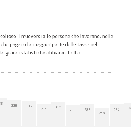
oltoso il muoversi alle persone che lavorano, nelle
e che pagano la maggior parte delle tasse nel
i grandi statisti che abbiamo. Follia
66
338
335
318
3
296
287
284
283
240