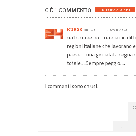
C'È
1
COMMENTO
PARTECIPA ANCHE TU
KURSK
on 10 Giugno 2025 h 23:00
certo come no….rendiamo diffic
regioni italiane che lavorano 
paese…..una genialata degna de
totale….Sempre peggio….
I commenti sono chiusi.
3
52