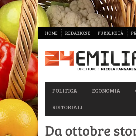
NAVIGAZIONE
HOME
REDAZIONE
PUBBLICITÀ
P
SECONDARIA
NAVIGAZIONE
POLITICA
ECONOMIA
PRIMARIA
EDITORIALI
Da ottobre stop