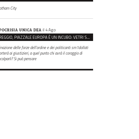
otham City
il 4 Ago
POCRISIA UNICA DEA
REGGIO, PIAZZALE EUROPA È UN INCUBO: VETRI SPACCATI E FURTI SULLE AUTO IN SOSTA
inazione delle forze dell'ordine e dei politicanti sm1dollati
rterà ai giustizieri, a quel punto chi avrà il coraggio di
ncolparli? Si può pensare