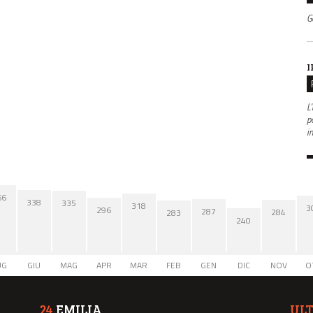
G
I
L'
po
i
66
338
335
318
3
296
287
284
283
240
UG
GIU
MAG
APR
MAR
FEB
GEN
DIC
NOV
O
24
EMILIA
UL