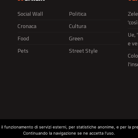
Social Wall
Politica
Zele
'cos
Cronaca
Cultura
Ue, 
Food
Green
e ve
Pets
Street Style
Colo
l'in
r il funzionamento di servizi esterni, per statistiche anonime, e per la pr
Continuando la navigazione se ne accetta l'uso.