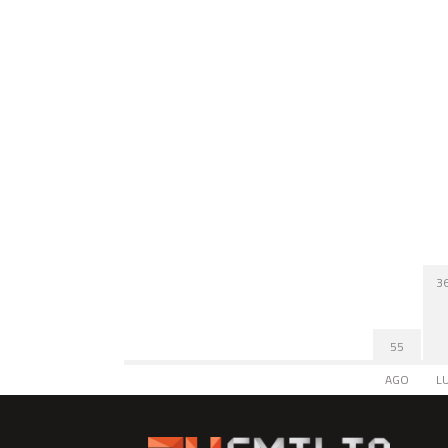
3
55
AGO
L