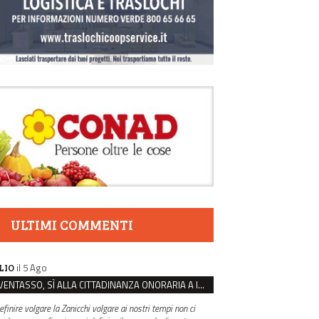
ULTIMI COMMENTI
il 5 Ago
LIO
VENTASSO, SÌ ALLA CITTADINANZA ONORARIA A IVA ZANICCHI. MA BARGIACCHI: “È DI PESSIMO GUSTO”
efinire volgare la Zanicchi volgare ai nostri tempi non ci