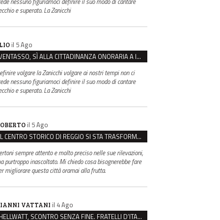
rede nessuno figuriamoci definire il suo modo di cantare
ecchio e superato. La Zanicchi
il 5 Ago
LIO
VENTASSO, SÌ ALLA CITTADINANZA ONORARIA A IVA ZANICCHI. MA BARGIACCHI: “È DI PESSIMO GUSTO”
efinire volgare la Zanicchi volgare ai nostri tempi non ci
rede nessuno figuriamoci definire il suo modo di cantare
ecchio e superato. La Zanicchi
il 5 Ago
OBERTO
IL CENTRO STORICO DI REGGIO SI STA TRASFORMANDO, E NON IN MEGLIO
ertoni sempre attento e molto preciso nelle sue rilevazioni,
a purtroppo inascoltato. Mi chiedo cosa bisognerebbe fare
er migliorare questa città oramai alla frutta.
il 4 Ago
IANNI VATTANI
HELLWATT, SCONTRO SENZA FINE. FRATELLI D’ITALIA: “MILANI PORTA DOCUMENTI, DE FRANCO INSULTI”