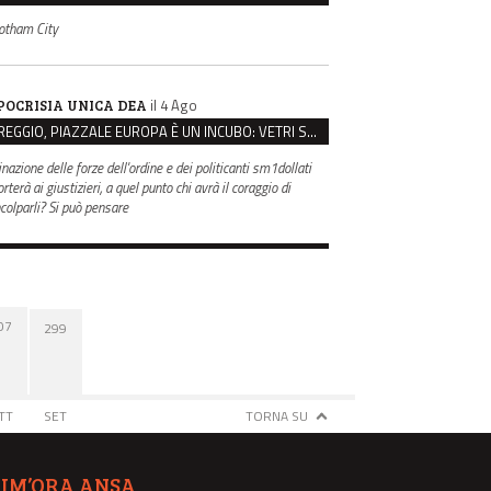
otham City
il 4 Ago
POCRISIA UNICA DEA
REGGIO, PIAZZALE EUROPA È UN INCUBO: VETRI SPACCATI E FURTI SULLE AUTO IN SOSTA
inazione delle forze dell'ordine e dei politicanti sm1dollati
rterà ai giustizieri, a quel punto chi avrà il coraggio di
ncolparli? Si può pensare
07
299
TT
SET
TORNA SU
TIM’ORA ANSA