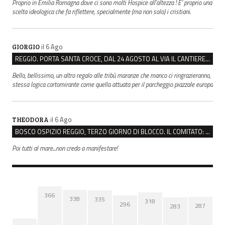
Proprio in Emilia Romagna dove ci sono molti Hospice all’altezza ! E’ proprio una
scelta ideologica che fa riflettere, specialmente (ma non solo) i cristiani.
il 6 Ago
GIORGIO
REGGIO. PORTA SANTA CROCE, DAL 24 AGOSTO AL VIA IL CANTIERE PER IL NUOVO COLLETTORE FOGNARIO
Bello, bellissimo, un altro regalo alle tribù maranze che manco ci ringrazieranno,
stessa logica cortomirante come quella attuata per il parcheggio piazzale europa
il 6 Ago
THEODORA
BOSCO OSPIZIO REGGIO, TERZO GIORNO DI BLOCCO. IL COMITATO: “PRESIDIO FINO A VENERDÌ”
Poi tutti al mare...non credo a manifestare!
366
338
335
318
296
287
283