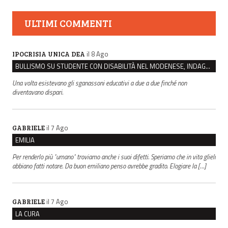
ULTIMI COMMENTI
il 8 Ago
IPOCRISIA UNICA DEA
BULLISMO SU STUDENTE CON DISABILITÀ NEL MODENESE, INDAGATI DUE RAGAZZI DI 16 ANNI
Una volta esistevano gli sganassoni educativi a due a due finché non
diventavano dispari.
il 7 Ago
GABRIELE
EMILIA
Per renderlo più "umano" troviamo anche i suoi difetti. Speriamo che in vita glieli
abbiano fatti notare. Da buon emiliano penso avrebbe gradito. Elogiare la […]
il 7 Ago
GABRIELE
LA CURA