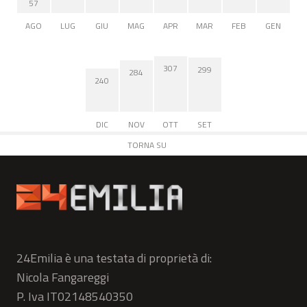
57
AGO
LUG
GIU
MAG
APR
MAR
FEB
GEN
307
299
284
240
DIC
NOV
OTT
SET
TORNA SU
24Emilia è una testata di proprietà di:
Nicola Fangareggi
P. Iva IT02148540350