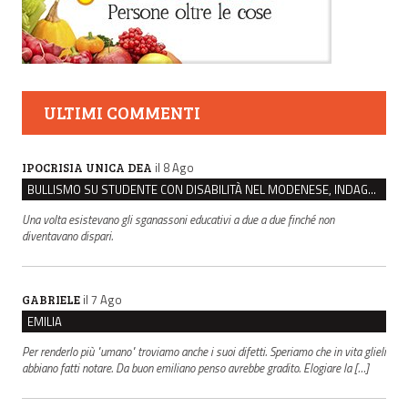
ULTIMI COMMENTI
il 8 Ago
IPOCRISIA UNICA DEA
BULLISMO SU STUDENTE CON DISABILITÀ NEL MODENESE, INDAGATI DUE RAGAZZI DI 16 ANNI
Una volta esistevano gli sganassoni educativi a due a due finché non
diventavano dispari.
il 7 Ago
GABRIELE
EMILIA
Per renderlo più "umano" troviamo anche i suoi difetti. Speriamo che in vita glieli
abbiano fatti notare. Da buon emiliano penso avrebbe gradito. Elogiare la […]