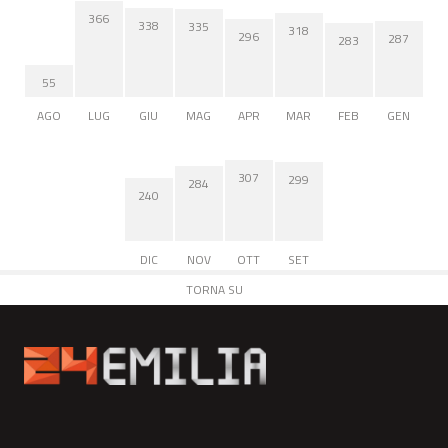
366
338
335
318
296
287
283
55
AGO
LUG
GIU
MAG
APR
MAR
FEB
GEN
307
299
284
240
DIC
NOV
OTT
SET
TORNA SU