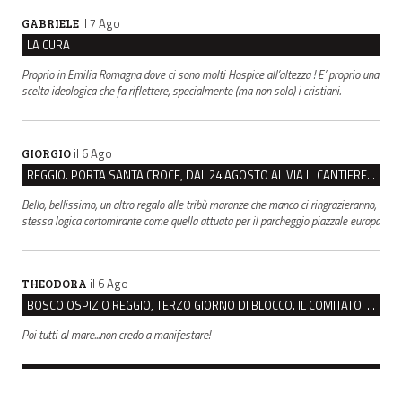
il 7 Ago
GABRIELE
LA CURA
Proprio in Emilia Romagna dove ci sono molti Hospice all’altezza ! E’ proprio una
scelta ideologica che fa riflettere, specialmente (ma non solo) i cristiani.
il 6 Ago
GIORGIO
REGGIO. PORTA SANTA CROCE, DAL 24 AGOSTO AL VIA IL CANTIERE PER IL NUOVO COLLETTORE FOGNARIO
Bello, bellissimo, un altro regalo alle tribù maranze che manco ci ringrazieranno,
stessa logica cortomirante come quella attuata per il parcheggio piazzale europa
il 6 Ago
THEODORA
BOSCO OSPIZIO REGGIO, TERZO GIORNO DI BLOCCO. IL COMITATO: “PRESIDIO FINO A VENERDÌ”
Poi tutti al mare...non credo a manifestare!