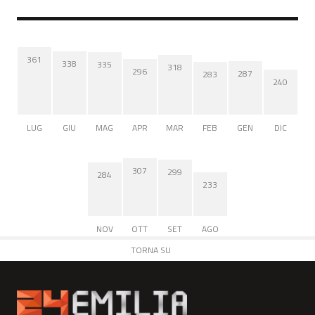
361
338
335
318
296
287
283
240
LUG
GIU
MAG
APR
MAR
FEB
GEN
DIC
307
299
284
233
NOV
OTT
SET
AGO
TORNA SU