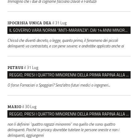
Immagino che i due di cognome facciano Davoli e Fantuzzi
il 31 Lug
IPOCRISIA UNICA DEA
IL GOVERNO VARA NORMA “ANTI-MARANZA”: DAI 14 ANNI MINORENNI IMPUTABILI “FINO A PROVA CONTRARIA”
Chissà che diventi decreto, o legge, quanto prima, il fenomeno dei piccoli
delinquenti va contrastato, e con pene severe; e andrebbe applicato anche ai
il 31 Lug
PETRUS
REGGIO, PRESI I QUATTRO MINORENNI DELLA PRIMA RAPINA ALLA FARMACIA DI COVIOLO
O forse Fornaciari o Spaggiari? Senz'altro futuri medici o ingegneri...
il 30 Lug
MARIO
REGGIO, PRESI I QUATTRO MINORENNI DELLA PRIMA RAPINA ALLA FARMACIA DI COVIOLO
non li definirei "quattro ragazzi minorenni" ma quello che sono: quattro
delinquenti. Poiché la privacy dovrebbe tutelare le persone oneste e non i
delinquenti, aggiungerei