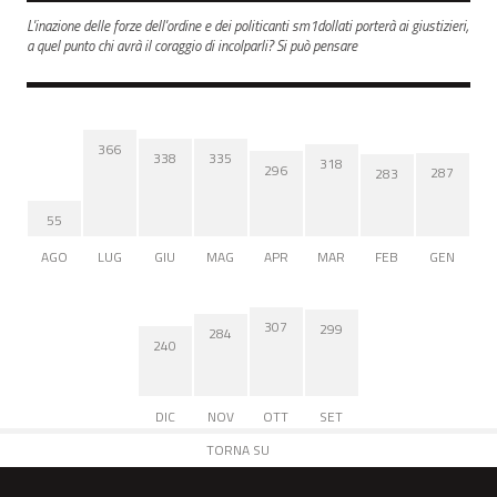
L'inazione delle forze dell'ordine e dei politicanti sm1dollati porterà ai giustizieri,
a quel punto chi avrà il coraggio di incolparli? Si può pensare
366
338
335
318
296
287
283
55
AGO
LUG
GIU
MAG
APR
MAR
FEB
GEN
307
299
284
240
DIC
NOV
OTT
SET
TORNA SU