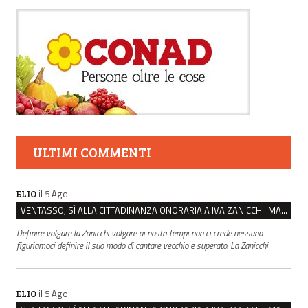
ULTIMI COMMENTI
il 5 Ago
ELIO
VENTASSO, SÌ ALLA CITTADINANZA ONORARIA A IVA ZANICCHI. MA BARGIACCHI: “È DI PESSIMO GUSTO”
Definire volgare la Zanicchi volgare ai nostri tempi non ci crede nessuno
figuriamoci definire il suo modo di cantare vecchio e superato. La Zanicchi
il 5 Ago
ELIO