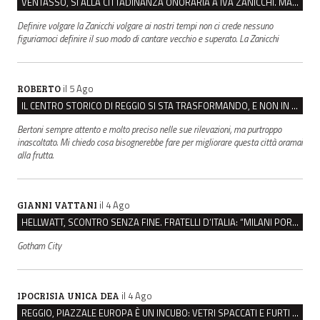
VENTASSO, SÌ ALLA CITTADINANZA ONORARIA A IVA ZANICCHI. MA BARGIACCHI: “È DI PESSIMO GUSTO”
Definire volgare la Zanicchi volgare ai nostri tempi non ci crede nessuno
figuriamoci definire il suo modo di cantare vecchio e superato. La Zanicchi
il 5 Ago
ROBERTO
IL CENTRO STORICO DI REGGIO SI STA TRASFORMANDO, E NON IN MEGLIO
Bertoni sempre attento e molto preciso nelle sue rilevazioni, ma purtroppo
inascoltato. Mi chiedo cosa bisognerebbe fare per migliorare questa città oramai
alla frutta.
il 4 Ago
GIANNI VATTANI
HELLWATT, SCONTRO SENZA FINE. FRATELLI D’ITALIA: “MILANI PORTA DOCUMENTI, DE FRANCO INSULTI”
Gotham City
il 4 Ago
IPOCRISIA UNICA DEA
REGGIO, PIAZZALE EUROPA È UN INCUBO: VETRI SPACCATI E FURTI SULLE AUTO IN SOSTA