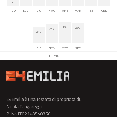
58
AGO
LUG
GIU
MAG
APR
MAR
FEB
GEN
307
299
284
240
DIC
NOV
OTT
SET
TORNA SU
24Emilia è una testata di proprietà di:
Nicola Fangareggi
P. Iva IT02148540350