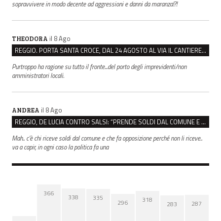
sopravvivere in modo decente ad aggressioni e danni da maranza!?!
il 8 Ago
THEODORA
REGGIO. PORTA SANTA CROCE, DAL 24 AGOSTO AL VIA IL CANTIERE PER IL NUOVO COLLETTORE FOGNARIO
Purtroppo ha ragione su tutto il fronte...del porto degli imprevidenti/non
amministratori locali.
il 8 Ago
ANDREA
REGGIO, DE LUCIA CONTRO SALSI: “PRENDE SOLDI DAL COMUNE E DIFFONDE FAKE NEWS”
Mah.. c’è chi riceve soldi dal comune e che fa opposizione perché non li riceve..
va a capir, in ogni caso la politica fa una
366
338
335
318
296
287
283