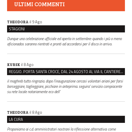
ULTIMI COMMENTI
il 9 Ago
THEODORA
STAGIONI
Dunque una celebrazione ufficiale ed aperta in settembre: quando i più o meno
aficionados saranno rientrati e pronti ad accordarsi per il disco in arrivo.
il 8 Ago
KURSK
REGGIO. PORTA SANTA CROCE, DAL 24 AGOSTO AL VIA IL CANTIERE PER IL NUOVO COLLETTORE FOGNARIO
il maghreb tutto ringrazia. dopo l’inaugurazione cercasi volontari ariani per farsi
borseggiare, taglieggiare, picchiare in anteprima. seguira’ servizio compiacente
su rete locale notariamente eco dell’
il 8 Ago
THEODORA
LA CURA
Proponiamo ai c.d. amministratori nostrani la riflessione alternativa: come