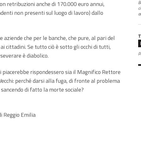
B
 con retribuzioni anche di 170.000 euro annui,
c
enti non presenti sul luogo di lavoro) dallo
a
T
le aziende che per le banche, che pure, al pari del
cittadini. Se tutto ciò è sotto gli occhi di tutti,
P
severare è diabolico.
 piacerebbe rispondessero sia il Magnifico Rettore
Vecchi: perché darsi alla fuga, di fronte al problema
 sancendo di fatto la morte sociale?
di Reggio Emilia