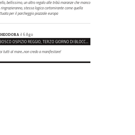
ello, bellissimo, un altro regalo alle tribù maranze che manco
i ringrazieranno, stessa logica cortomirante come quella
ttuata per il parcheggio piazzale europa
il 6 Ago
HEODORA
BOSCO OSPIZIO REGGIO, TERZO GIORNO DI BLOCCO. IL COMITATO: “PRESIDIO FINO A VENERDÌ”
oi tutti al mare...non credo a manifestare!