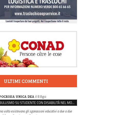
ULTIMI COMMENTI
il 8 Ago
POCRISIA UNICA DEA
BULLISMO SU STUDENTE CON DISABILITÀ NEL MODENESE, INDAGATI DUE RAGAZZI DI 16 ANNI
na volta esistevano gli sganassoni educativi a due a due