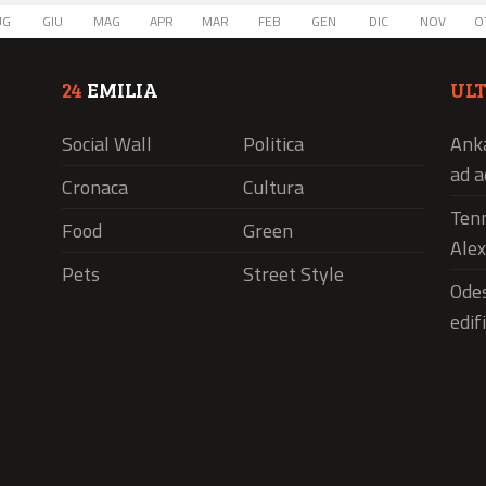
UG
GIU
MAG
APR
MAR
FEB
GEN
DIC
NOV
O
24
EMILIA
UL
Social Wall
Politica
Anka
ad a
Cronaca
Cultura
Tenn
Food
Green
Alex
Pets
Street Style
Odes
edif