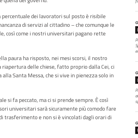
me quella del governo.
f
 percentuale dei lavoratori sul posto è risibile
G
mancanza di servizi al cittadino – che comunque le
le, così come i nostri universitari pagano rette
P
S
e
la paura ha risposto, nei mesi scorsi, il nostro
riapertura delle chiese, fatto proprio dalla Cei, ci
G
a alla Santa Messa, che si vive in pienezza solo in
P
al
le si fa peccato, ma ci si prende sempre. È così
s
sori universitari sarà sicuramente più comodo fare
i trasferimento e non si è vincolati dagli orari di
G