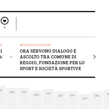
0
TE
ARTICOLO SUCCESSIVO
I
ORA SERVONO DIALOGO E
%
ASCOLTO TRA COMUNE DI
REGGIO, FONDAZIONE PER LO
SPORT E SOCIETÀ SPORTIVE
66
338
335
318
3
296
287
284
283
240