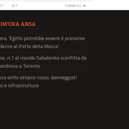
TT
SET
TORNA SU
TIM’ORA ANSA
ra, 'Egitto potrebbe essere il prossimo
derire al Patto della Mecca'
is, n.1 al mondo Sabalenka sconfitta da
androva a Toronto
sa sotto attacco russo, danneggiati
ici e infrastrutture