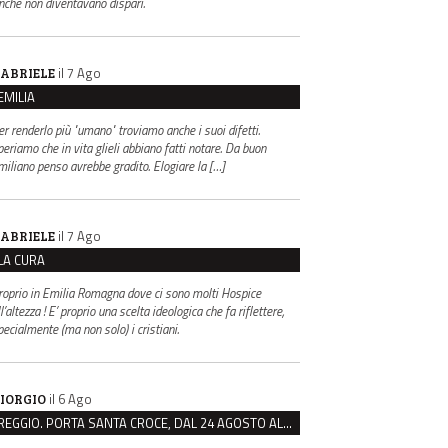
inché non diventavano dispari.
il 7 Ago
ABRIELE
EMILIA
er renderlo più "umano" troviamo anche i suoi difetti.
periamo che in vita glieli abbiano fatti notare. Da buon
miliano penso avrebbe gradito. Elogiare la […]
il 7 Ago
ABRIELE
LA CURA
roprio in Emilia Romagna dove ci sono molti Hospice
l’altezza ! E’ proprio una scelta ideologica che fa riflettere,
pecialmente (ma non solo) i cristiani.
il 6 Ago
IORGIO
REGGIO. PORTA SANTA CROCE, DAL 24 AGOSTO AL VIA IL CANTIERE PER IL NUOVO COLLETTORE FOGNARIO