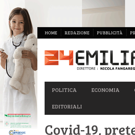
NAVIGAZIONE
HOME
REDAZIONE
PUBBLICITÀ
P
SECONDARIA
NAVIGAZIONE
POLITICA
ECONOMIA
PRIMARIA
EDITORIALI
Covid-19, pret