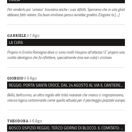
Per renderlo più "umano" troviamo anche i suoi difetti. Speriamo che in vita glieli
abbiano fatti notare. Da buon emiliano penso avrebbe gradito. Elogiare la […]
il 7 Ago
GABRIELE
LA CURA
Proprio in Emilia Romagna dove ci sono molti Hospice all’altezza ! E’ proprio una
scelta ideologica che fa riflettere, specialmente (ma non solo) i cristiani.
il 6 Ago
GIORGIO
REGGIO. PORTA SANTA CROCE, DAL 24 AGOSTO AL VIA IL CANTIERE PER IL NUOVO COLLETTORE FOGNARIO
Bello, bellissimo, un altro regalo alle tribù maranze che manco ci ringrazieranno,
stessa logica cortomirante come quella attuata per il parcheggio piazzale europa
il 6 Ago
THEODORA
BOSCO OSPIZIO REGGIO, TERZO GIORNO DI BLOCCO. IL COMITATO: “PRESIDIO FINO A VENERDÌ”