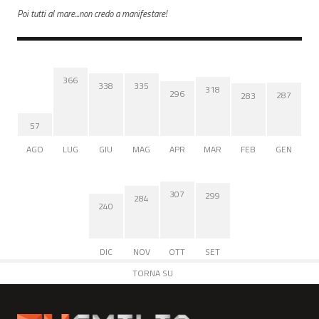
Poi tutti al mare...non credo a manifestare!
366
338
335
318
296
287
283
57
AGO
LUG
GIU
MAG
APR
MAR
FEB
GEN
307
299
284
240
DIC
NOV
OTT
SET
TORNA SU