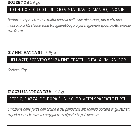
il 5 Ago
ROBERTO
IL CENTRO STORICO DI REGGIO SI STA TRASFORMANDO, E NON IN MEGLIO
Bertoni sempre attento e molto preciso nelle sue rilevazioni, ma purtroppo
inascoltato. Mi chiedo cosa bisognerebbe fare per migliorare questa città oramai
alla frutta.
il 4 Ago
GIANNI VATTANI
HELLWATT, SCONTRO SENZA FINE. FRATELLI D’ITALIA: “MILANI PORTA DOCUMENTI, DE FRANCO INSULTI”
Gotham City
il 4 Ago
IPOCRISIA UNICA DEA
REGGIO, PIAZZALE EUROPA È UN INCUBO: VETRI SPACCATI E FURTI SULLE AUTO IN SOSTA
L'inazione delle forze dell'ordine e dei politicanti sm1dollati porterà ai giustizieri,
a quel punto chi avrà il coraggio di incolparli? Si può pensare