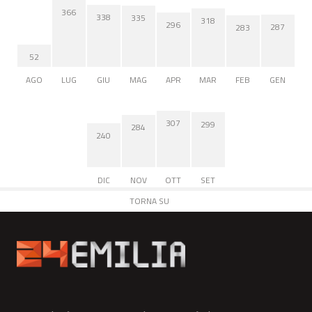
366
338
335
318
296
287
283
52
AGO
LUG
GIU
MAG
APR
MAR
FEB
GEN
307
299
284
240
DIC
NOV
OTT
SET
TORNA SU