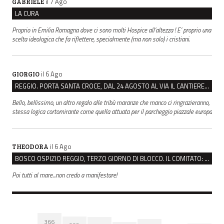
il 7 Ago
GABRIELE
LA CURA
Proprio in Emilia Romagna dove ci sono molti Hospice all’altezza ! E’ proprio una
scelta ideologica che fa riflettere, specialmente (ma non solo) i cristiani.
il 6 Ago
GIORGIO
REGGIO. PORTA SANTA CROCE, DAL 24 AGOSTO AL VIA IL CANTIERE PER IL NUOVO COLLETTORE FOGNARIO
Bello, bellissimo, un altro regalo alle tribù maranze che manco ci ringrazieranno,
stessa logica cortomirante come quella attuata per il parcheggio piazzale europa
il 6 Ago
THEODORA
BOSCO OSPIZIO REGGIO, TERZO GIORNO DI BLOCCO. IL COMITATO: “PRESIDIO FINO A VENERDÌ”
Poi tutti al mare...non credo a manifestare!
366