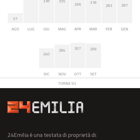
338
335
318
296
287
283
57
AGO
LUG
GIU
MAG
APR
MAR
FEB
GEN
307
299
284
240
DIC
NOV
OTT
SET
TORNA SU
24Emilia è una testata di proprietà di: