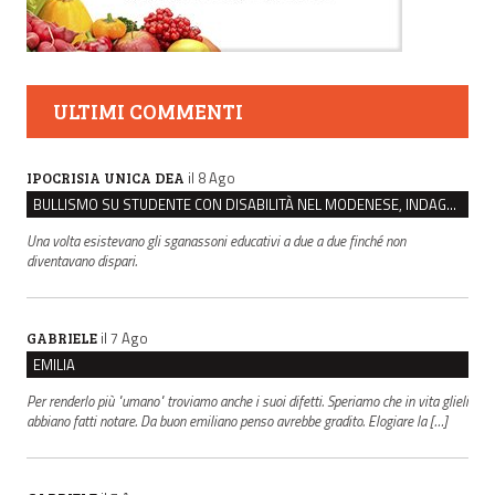
ULTIMI COMMENTI
il 8 Ago
IPOCRISIA UNICA DEA
BULLISMO SU STUDENTE CON DISABILITÀ NEL MODENESE, INDAGATI DUE RAGAZZI DI 16 ANNI
Una volta esistevano gli sganassoni educativi a due a due finché non
diventavano dispari.
il 7 Ago
GABRIELE
EMILIA
Per renderlo più "umano" troviamo anche i suoi difetti. Speriamo che in vita glieli
abbiano fatti notare. Da buon emiliano penso avrebbe gradito. Elogiare la […]