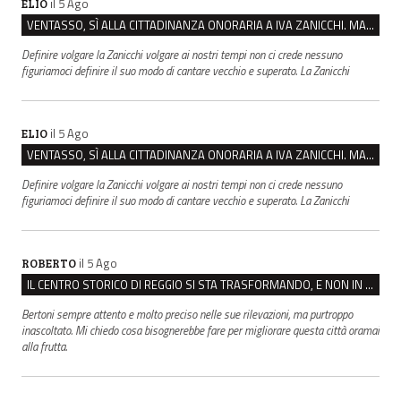
il 5 Ago
ELIO
VENTASSO, SÌ ALLA CITTADINANZA ONORARIA A IVA ZANICCHI. MA BARGIACCHI: “È DI PESSIMO GUSTO”
Definire volgare la Zanicchi volgare ai nostri tempi non ci crede nessuno
figuriamoci definire il suo modo di cantare vecchio e superato. La Zanicchi
il 5 Ago
ELIO
VENTASSO, SÌ ALLA CITTADINANZA ONORARIA A IVA ZANICCHI. MA BARGIACCHI: “È DI PESSIMO GUSTO”
Definire volgare la Zanicchi volgare ai nostri tempi non ci crede nessuno
figuriamoci definire il suo modo di cantare vecchio e superato. La Zanicchi
il 5 Ago
ROBERTO
IL CENTRO STORICO DI REGGIO SI STA TRASFORMANDO, E NON IN MEGLIO
Bertoni sempre attento e molto preciso nelle sue rilevazioni, ma purtroppo
inascoltato. Mi chiedo cosa bisognerebbe fare per migliorare questa città oramai
alla frutta.