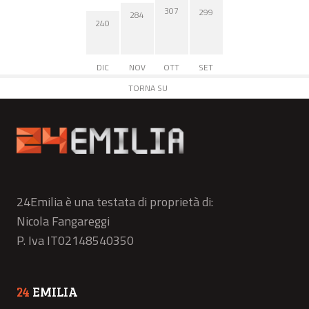
307
299
284
240
DIC
NOV
OTT
SET
TORNA SU
24Emilia è una testata di proprietà di:
Nicola Fangareggi
P. Iva IT02148540350
24
EMILIA