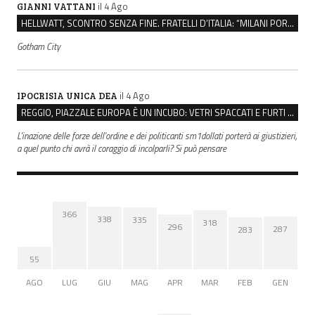
il 4 Ago
GIANNI VATTANI
HELLWATT, SCONTRO SENZA FINE. FRATELLI D’ITALIA: “MILANI PORTA DOCUMENTI, DE FRANCO INSULTI”
Gotham City
il 4 Ago
IPOCRISIA UNICA DEA
REGGIO, PIAZZALE EUROPA È UN INCUBO: VETRI SPACCATI E FURTI SULLE AUTO IN SOSTA
L'inazione delle forze dell'ordine e dei politicanti sm1dollati porterà ai giustizieri,
a quel punto chi avrà il coraggio di incolparli? Si può pensare
366
338
335
318
296
287
283
55
AGO
LUG
GIU
MAG
APR
MAR
FEB
GEN