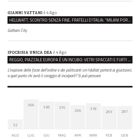
il 4 Ago
GIANNI VATTANI
HELLWATT, SCONTRO SENZA FINE. FRATELLI D’ITALIA: “MILANI PORTA DOCUMENTI, DE FRANCO INSULTI”
Gotham City
il 4 Ago
IPOCRISIA UNICA DEA
REGGIO, PIAZZALE EUROPA È UN INCUBO: VETRI SPACCATI E FURTI SULLE AUTO IN SOSTA
L'inazione delle forze dell'ordine e dei politicanti sm1dollati porterà ai giustizieri,
a quel punto chi avrà il coraggio di incolparli? Si può pensare
366
338
335
318
296
287
283
52
AGO
LUG
GIU
MAG
APR
MAR
FEB
GEN