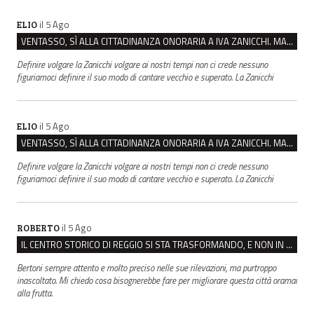
il 5 Ago
ELIO
VENTASSO, SÌ ALLA CITTADINANZA ONORARIA A IVA ZANICCHI. MA BARGIACCHI: “È DI PESSIMO GUSTO”
Definire volgare la Zanicchi volgare ai nostri tempi non ci crede nessuno
figuriamoci definire il suo modo di cantare vecchio e superato. La Zanicchi
il 5 Ago
ELIO
VENTASSO, SÌ ALLA CITTADINANZA ONORARIA A IVA ZANICCHI. MA BARGIACCHI: “È DI PESSIMO GUSTO”
Definire volgare la Zanicchi volgare ai nostri tempi non ci crede nessuno
figuriamoci definire il suo modo di cantare vecchio e superato. La Zanicchi
il 5 Ago
ROBERTO
IL CENTRO STORICO DI REGGIO SI STA TRASFORMANDO, E NON IN MEGLIO
Bertoni sempre attento e molto preciso nelle sue rilevazioni, ma purtroppo
inascoltato. Mi chiedo cosa bisognerebbe fare per migliorare questa città oramai
alla frutta.