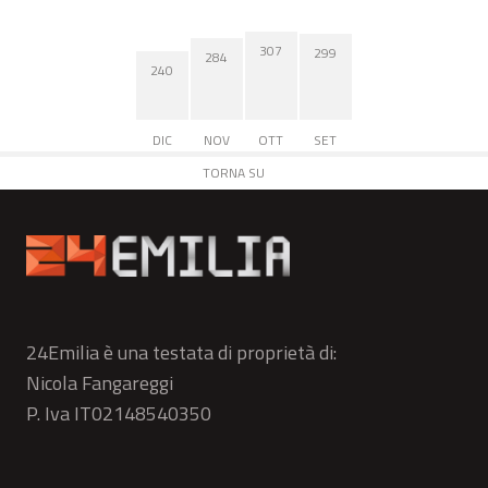
307
299
284
240
DIC
NOV
OTT
SET
TORNA SU
24Emilia è una testata di proprietà di:
Nicola Fangareggi
P. Iva IT02148540350