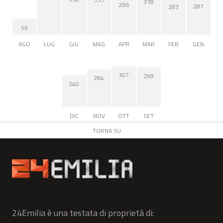
318
296
287
283
59
AGO
LUG
GIU
MAG
APR
MAR
FEB
GEN
307
299
284
240
DIC
NOV
OTT
SET
TORNA SU
24Emilia è una testata di proprietà di: