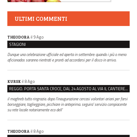
ULTIMI COMMENTI
il 9 Ago
THEODORA
STAGIONI
Dunque una celebrazione ufficiale ed aperta in settembre: quando i più o meno
aficionados saranno rientrati e pronti ad accordarsi per il disco in arrivo.
il 8 Ago
KURSK
REGGIO. PORTA SANTA CROCE, DAL 24 AGOSTO AL VIA IL CANTIERE PER IL NUOVO COLLETTORE FOGNARIO
il maghreb tutto ringrazia. dopo l’inaugurazione cercasi volontari ariani per farsi
borseggiare, taglieggiare, picchiare in anteprima. seguira’ servizio compiacente
su rete locale notariamente eco dell’
il 8 Ago
THEODORA