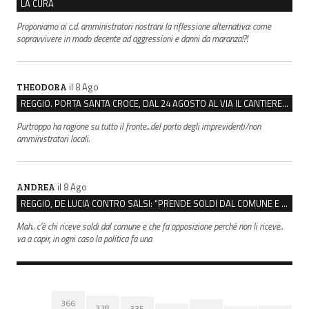
LA CURA
Proponiamo ai c.d. amministratori nostrani la riflessione alternativa: come
sopravvivere in modo decente ad aggressioni e danni da maranza!?!
il 8 Ago
THEODORA
REGGIO. PORTA SANTA CROCE, DAL 24 AGOSTO AL VIA IL CANTIERE PER IL NUOVO COLLETTORE FOGNARIO
Purtroppo ha ragione su tutto il fronte...del porto degli imprevidenti/non
amministratori locali.
il 8 Ago
ANDREA
REGGIO, DE LUCIA CONTRO SALSI: “PRENDE SOLDI DAL COMUNE E DIFFONDE FAKE NEWS”
Mah.. c’è chi riceve soldi dal comune e che fa opposizione perché non li riceve..
va a capir, in ogni caso la politica fa una
366
338
335