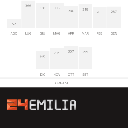
366
338
335
318
296
287
283
52
AGO
LUG
GIU
MAG
APR
MAR
FEB
GEN
307
299
284
240
DIC
NOV
OTT
SET
TORNA SU