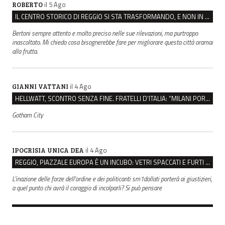
il 5 Ago
ROBERTO
IL CENTRO STORICO DI REGGIO SI STA TRASFORMANDO, E NON IN MEGLIO
Bertoni sempre attento e molto preciso nelle sue rilevazioni, ma purtroppo
inascoltato. Mi chiedo cosa bisognerebbe fare per migliorare questa città oramai
alla frutta.
il 4 Ago
GIANNI VATTANI
HELLWATT, SCONTRO SENZA FINE. FRATELLI D’ITALIA: “MILANI PORTA DOCUMENTI, DE FRANCO INSULTI”
Gotham City
il 4 Ago
IPOCRISIA UNICA DEA
REGGIO, PIAZZALE EUROPA È UN INCUBO: VETRI SPACCATI E FURTI SULLE AUTO IN SOSTA
L'inazione delle forze dell'ordine e dei politicanti sm1dollati porterà ai giustizieri,
a quel punto chi avrà il coraggio di incolparli? Si può pensare