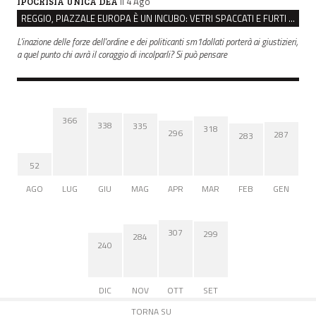
il 4 Ago
IPOCRISIA UNICA DEA
REGGIO, PIAZZALE EUROPA È UN INCUBO: VETRI SPACCATI E FURTI SULLE AUTO IN SOSTA
L'inazione delle forze dell'ordine e dei politicanti sm1dollati porterà ai giustizieri,
a quel punto chi avrà il coraggio di incolparli? Si può pensare
366
338
335
318
296
287
283
52
AGO
LUG
GIU
MAG
APR
MAR
FEB
GEN
307
299
284
240
DIC
NOV
OTT
SET
TORNA SU