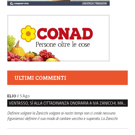
ULTIMI COMMENTI
il 5 Ago
ELIO
VENTASSO, SÌ ALLA CITTADINANZA ONORARIA A IVA ZANICCHI. MA BARGIACCHI: “È DI PESSIMO GUSTO”
Definire volgare la Zanicchi volgare ai nostri tempi non ci crede nessuno
figuriamoci definire il suo modo di cantare vecchio e superato. La Zanicchi