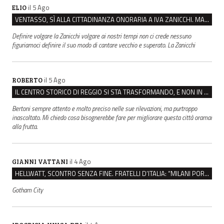
il 5 Ago
ELIO
VENTASSO, SÌ ALLA CITTADINANZA ONORARIA A IVA ZANICCHI. MA BARGIACCHI: “È DI PESSIMO GUSTO”
Definire volgare la Zanicchi volgare ai nostri tempi non ci crede nessuno
figuriamoci definire il suo modo di cantare vecchio e superato. La Zanicchi
il 5 Ago
ROBERTO
IL CENTRO STORICO DI REGGIO SI STA TRASFORMANDO, E NON IN MEGLIO
Bertoni sempre attento e molto preciso nelle sue rilevazioni, ma purtroppo
inascoltato. Mi chiedo cosa bisognerebbe fare per migliorare questa città oramai
alla frutta.
il 4 Ago
GIANNI VATTANI
HELLWATT, SCONTRO SENZA FINE. FRATELLI D’ITALIA: “MILANI PORTA DOCUMENTI, DE FRANCO INSULTI”
Gotham City