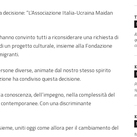
a decisione: “L’Associazione Italia-Ucraina Maidan
T
A
hanno convinto tutti a riconsiderare una richiesta di
q
di un progetto culturale, insieme alla Fondazione
co
migranti.
K
ersone diverse, animate dal nostro stesso spirito
azione ha condiviso questa decisione.
P
s
ella conoscenza, dell’impegno, nella complessità del
m
 contemporanee. Con una discriminante
K
nsieme, uniti oggi come allora per il cambiamento del
t