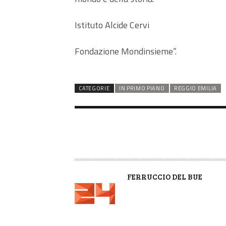
Istituto Alcide Cervi
Fondazione Mondinsieme”.
CATEGORIE
IN PRIMO PIANO
REGGIO EMILIA
A
FERRUCCIO DEL BUE
U
T
O
R