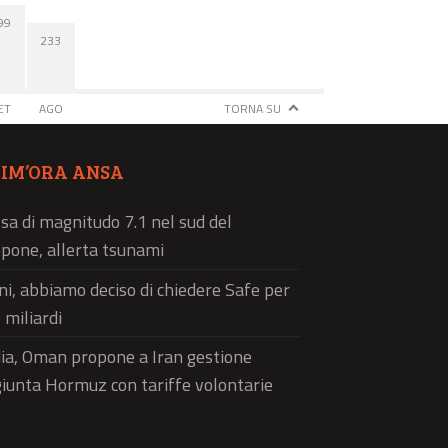
99
233
ET
AGO
TORNA SU
TIM’ORA ANSA
sa di magnitudo 7.1 nel sud del
pone, allerta tsunami
ni, abbiamo deciso di chiedere Safe per
 miliardi
a, Oman propone a Iran gestione
iunta Hormuz con tariffe volontarie