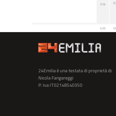
3
319
LUG
G
24Emilia è una testata di proprietà di:
Nicola Fangareggi
P. Iva IT02148540350