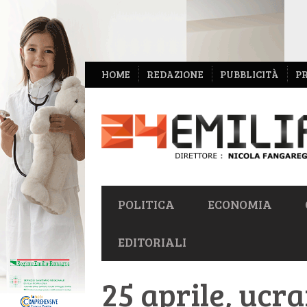
NAVIGAZIONE
HOME
REDAZIONE
PUBBLICITÀ
P
SECONDARIA
NAVIGAZIONE
POLITICA
ECONOMIA
PRIMARIA
EDITORIALI
25 aprile, ucr