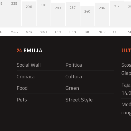
38
335
318
307
2
296
287
284
283
240
IU
MAG
APR
MAR
FEB
GEN
DIC
NOV
OTT
S
24
EMILIA
UL
Social Wall
Politica
Scos
Giap
Cronaca
Cultura
Taja
Food
Green
14,9
Pets
Street Style
Medi
cong