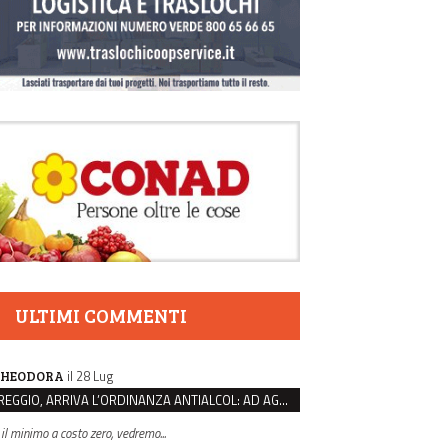
ULTIMI COMMENTI
il 28 Lug
HEODORA
REGGIO, ARRIVA L’ORDINANZA ANTIALCOL: AD AGOSTO ESERCIZI DI VICINATO CHIUSI DALLE 22 ALLE 6
 il minimo a costo zero, vedremo...