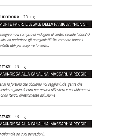
il 28 Lug
HEODORA
MORTE FAKIR, IL LEGALE DELLA FAMIGLIA: “NON SIA LA POLIZIA DI STATO A INDAGARE”
ssegniamo il compito di indagare al centro sociale labas? O
ualcuno preferisce gli antagonisti? Sicuramente hanno i
ntatti utili per scoprire la verità.
il 28 Lug
URSK
MAXI-RISSA ALLA CANALINA, MASSARI: “A REGGIO FATTI COSÌ GRAVI NON DEVONO TROVARE SPAZIO”
ensi la fortuna che abbiamo noi reggiani...c'e' gente che
pende migliaia di euro per recarsi all'estero e noi abbiamo il
ondo (terzo) direttamente qui....non e'
il 28 Lug
URSK
MAXI-RISSA ALLA CANALINA, MASSARI: “A REGGIO FATTI COSÌ GRAVI NON DEVONO TROVARE SPAZIO”
u chiamale se vuoi percezioni...