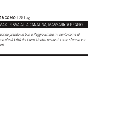
il 28 Lug
IACOMO
MAXI-RISSA ALLA CANALINA, MASSARI: “A REGGIO FATTI COSÌ GRAVI NON DEVONO TROVARE SPAZIO”
uando prendo un bus a Reggio Emilia mi sento come al
ercato di Città del Cairo. Dentro un bus è come stare in via
rri