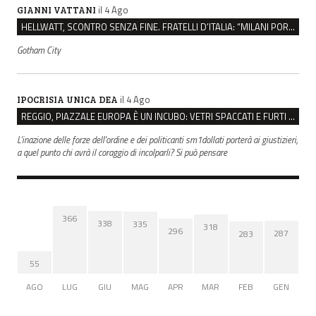
il 4 Ago
GIANNI VATTANI
HELLWATT, SCONTRO SENZA FINE. FRATELLI D’ITALIA: “MILANI PORTA DOCUMENTI, DE FRANCO INSULTI”
Gotham City
il 4 Ago
IPOCRISIA UNICA DEA
REGGIO, PIAZZALE EUROPA È UN INCUBO: VETRI SPACCATI E FURTI SULLE AUTO IN SOSTA
L'inazione delle forze dell'ordine e dei politicanti sm1dollati porterà ai giustizieri,
a quel punto chi avrà il coraggio di incolparli? Si può pensare
366
338
335
318
296
287
283
55
AGO
LUG
GIU
MAG
APR
MAR
FEB
GEN