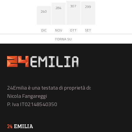
307
299
284
240
DIC
NOV
OTT
SET
TORNA SU
24Emilia è una testata di proprietà di:
Nicola Fangareggi
P. Iva IT02148540350
24
EMILIA