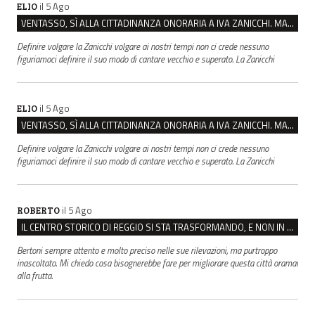
il 5 Ago
ELIO
VENTASSO, SÌ ALLA CITTADINANZA ONORARIA A IVA ZANICCHI. MA BARGIACCHI: “È DI PESSIMO GUSTO”
Definire volgare la Zanicchi volgare ai nostri tempi non ci crede nessuno
figuriamoci definire il suo modo di cantare vecchio e superato. La Zanicchi
il 5 Ago
ELIO
VENTASSO, SÌ ALLA CITTADINANZA ONORARIA A IVA ZANICCHI. MA BARGIACCHI: “È DI PESSIMO GUSTO”
Definire volgare la Zanicchi volgare ai nostri tempi non ci crede nessuno
figuriamoci definire il suo modo di cantare vecchio e superato. La Zanicchi
il 5 Ago
ROBERTO
IL CENTRO STORICO DI REGGIO SI STA TRASFORMANDO, E NON IN MEGLIO
Bertoni sempre attento e molto preciso nelle sue rilevazioni, ma purtroppo
inascoltato. Mi chiedo cosa bisognerebbe fare per migliorare questa città oramai
alla frutta.