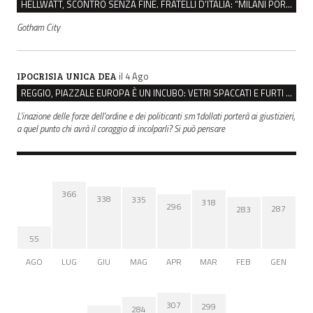
HELLWATT, SCONTRO SENZA FINE. FRATELLI D’ITALIA: “MILANI PORTA DOCUMENTI, DE FRANCO INSULTI”
Gotham City
il 4 Ago
IPOCRISIA UNICA DEA
REGGIO, PIAZZALE EUROPA È UN INCUBO: VETRI SPACCATI E FURTI SULLE AUTO IN SOSTA
L'inazione delle forze dell'ordine e dei politicanti sm1dollati porterà ai giustizieri,
a quel punto chi avrà il coraggio di incolparli? Si può pensare
366
338
335
318
296
287
283
55
AGO
LUG
GIU
MAG
APR
MAR
FEB
GEN
307
299
284