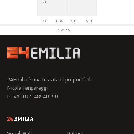
240
DIC
NOV
OTT
SET
TORNA SU
24Emilia è una testata di proprietà di:
Nicola Fangareggi
P. Iva IT02148540350
24
EMILIA
Social Wall
Politica