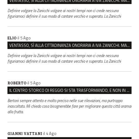
VENTASSO, SÌ ALLA CITTADINANZA ONORARIA A IVA ZANICCHI. MA BARGIACCHI: “È DI PESSIMO GUSTO”
Definire volgare la Zanicchi volgare ai nostri tempi non ci crede nessuno
figuriamoci definire il suo modo di cantare vecchio e superato. La Zanicchi
il 5 Ago
ELIO
VENTASSO, SÌ ALLA CITTADINANZA ONORARIA A IVA ZANICCHI. MA BARGIACCHI: “È DI PESSIMO GUSTO”
Definire volgare la Zanicchi volgare ai nostri tempi non ci crede nessuno
figuriamoci definire il suo modo di cantare vecchio e superato. La Zanicchi
il 5 Ago
ROBERTO
IL CENTRO STORICO DI REGGIO SI STA TRASFORMANDO, E NON IN MEGLIO
Bertoni sempre attento e molto preciso nelle sue rilevazioni, ma purtroppo
inascoltato. Mi chiedo cosa bisognerebbe fare per migliorare questa città oramai
alla frutta.
il 4 Ago
GIANNI VATTANI