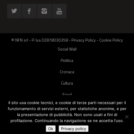
© NFN srl - P. Iva 02878030358 -
Privacy Policy
-
Cookie Policy
Social Wall
Politica
Cronaca
Cultura
Food
Il sito usa cookie tecnici, e cookie di terze parti necessari per il
Green
funzionamento di servizi esterni, per statistiche anonime, e per
la presentazione di pubblicità. Non sono usati a fini di
Pets
profilazione. Continuando la navigazione se ne accetta l'uso.
Street Style
Ok
Privacy policy