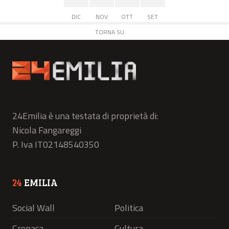
DIC
NOV
OTT
SET
TORNA SU
24Emilia è una testata di proprietà di:
Nicola Fangareggi
P. Iva IT02148540350
24
EMILIA
Social Wall
Politica
Cronaca
Cultura