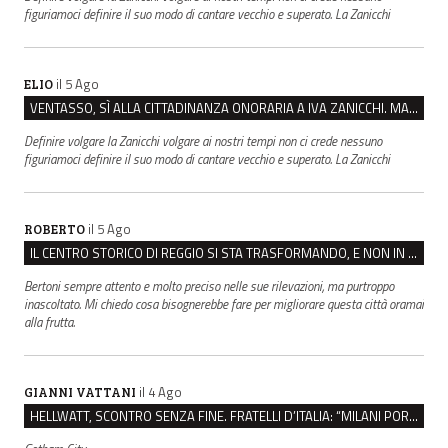
figuriamoci definire il suo modo di cantare vecchio e superato. La Zanicchi
il 5 Ago
ELIO
VENTASSO, SÌ ALLA CITTADINANZA ONORARIA A IVA ZANICCHI. MA BARGIACCHI: “È DI PESSIMO GUSTO”
Definire volgare la Zanicchi volgare ai nostri tempi non ci crede nessuno
figuriamoci definire il suo modo di cantare vecchio e superato. La Zanicchi
il 5 Ago
ROBERTO
IL CENTRO STORICO DI REGGIO SI STA TRASFORMANDO, E NON IN MEGLIO
Bertoni sempre attento e molto preciso nelle sue rilevazioni, ma purtroppo
inascoltato. Mi chiedo cosa bisognerebbe fare per migliorare questa città oramai
alla frutta.
il 4 Ago
GIANNI VATTANI
HELLWATT, SCONTRO SENZA FINE. FRATELLI D’ITALIA: “MILANI PORTA DOCUMENTI, DE FRANCO INSULTI”