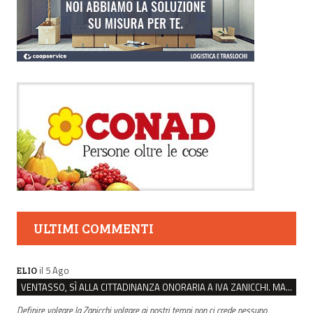
ULTIMI COMMENTI
il 5 Ago
ELIO
VENTASSO, SÌ ALLA CITTADINANZA ONORARIA A IVA ZANICCHI. MA BARGIACCHI: “È DI PESSIMO GUSTO”
Definire volgare la Zanicchi volgare ai nostri tempi non ci crede nessuno