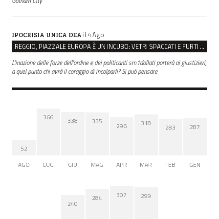
Gotham City
il 4 Ago
IPOCRISIA UNICA DEA
REGGIO, PIAZZALE EUROPA È UN INCUBO: VETRI SPACCATI E FURTI SULLE AUTO IN SOSTA
L'inazione delle forze dell'ordine e dei politicanti sm1dollati porterà ai giustizieri,
a quel punto chi avrà il coraggio di incolparli? Si può pensare
366
338
335
318
296
287
283
52
AGO
LUG
GIU
MAG
APR
MAR
FEB
GEN
307
299
284
240