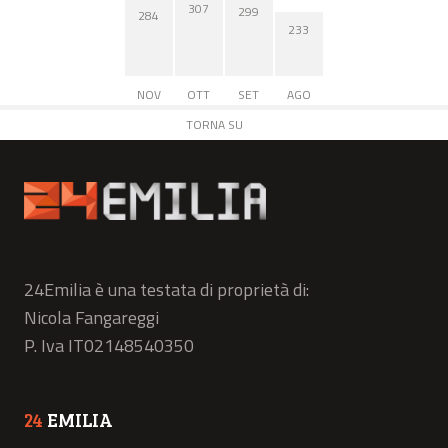
307
299
284
233
NOV
OTT
SET
AGO
TORNA SU
24Emilia è una testata di proprietà di:
Nicola Fangareggi
P. Iva IT02148540350
24
EMILIA