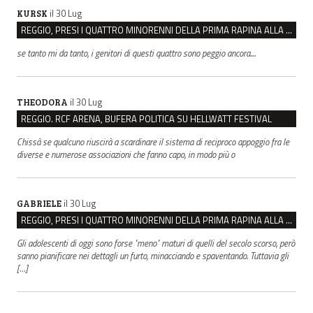
il 30 Lug
KURSK
REGGIO, PRESI I QUATTRO MINORENNI DELLA PRIMA RAPINA ALLA FARMACIA DI COVIOLO
se tanto mi da tanto, i genitori di questi quattro sono peggio ancora....
il 30 Lug
THEODORA
REGGIO. RCF ARENA, BUFERA POLITICA SU HELLWATT FESTIVAL
Chissà se qualcuno riuscirà a scardinare il sistema di reciproco appoggio fra le
diverse e numerose associazioni che fanno capo, in modo più o
il 30 Lug
GABRIELE
REGGIO, PRESI I QUATTRO MINORENNI DELLA PRIMA RAPINA ALLA FARMACIA DI COVIOLO
Gli adolescenti di oggi sono forse "meno" maturi di quelli del secolo scorso, però
sanno pianificare nei dettagli un furto, minacciando e spaventando. Tuttavia gli
[…]