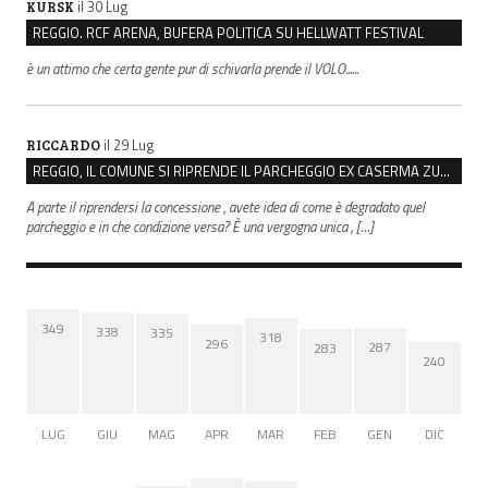
il 30 Lug
KURSK
REGGIO. RCF ARENA, BUFERA POLITICA SU HELLWATT FESTIVAL
è un attimo che certa gente pur di schivarla prende il VOLO......
il 29 Lug
RICCARDO
REGGIO, IL COMUNE SI RIPRENDE IL PARCHEGGIO EX CASERMA ZUCCHI PER 4,6 MILIONI
A parte il riprendersi la concessione , avete idea di come è degradato quel
parcheggio e in che condizione versa? È una vergogna unica , […]
349
338
335
318
296
287
283
240
LUG
GIU
MAG
APR
MAR
FEB
GEN
DIC