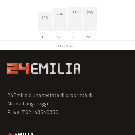
307
299
284
240
DIC
NOV
OTT
SET
TORNA SU
24Emilia è una testata di proprietà di:
Nicola Fangareggi
P. Iva IT02148540350
24
EMILIA