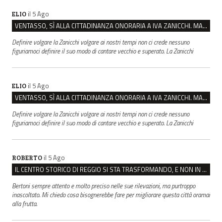
il 5 Ago
ELIO
VENTASSO, SÌ ALLA CITTADINANZA ONORARIA A IVA ZANICCHI. MA BARGIACCHI: “È DI PESSIMO GUSTO”
Definire volgare la Zanicchi volgare ai nostri tempi non ci crede nessuno
figuriamoci definire il suo modo di cantare vecchio e superato. La Zanicchi
il 5 Ago
ELIO
VENTASSO, SÌ ALLA CITTADINANZA ONORARIA A IVA ZANICCHI. MA BARGIACCHI: “È DI PESSIMO GUSTO”
Definire volgare la Zanicchi volgare ai nostri tempi non ci crede nessuno
figuriamoci definire il suo modo di cantare vecchio e superato. La Zanicchi
il 5 Ago
ROBERTO
IL CENTRO STORICO DI REGGIO SI STA TRASFORMANDO, E NON IN MEGLIO
Bertoni sempre attento e molto preciso nelle sue rilevazioni, ma purtroppo
inascoltato. Mi chiedo cosa bisognerebbe fare per migliorare questa città oramai
alla frutta.