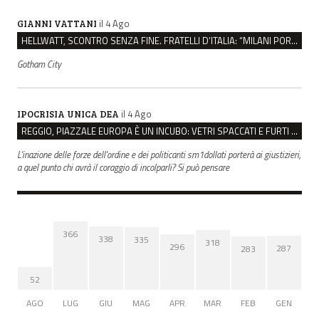
il 4 Ago
GIANNI VATTANI
HELLWATT, SCONTRO SENZA FINE. FRATELLI D’ITALIA: “MILANI PORTA DOCUMENTI, DE FRANCO INSULTI”
Gotham City
il 4 Ago
IPOCRISIA UNICA DEA
REGGIO, PIAZZALE EUROPA È UN INCUBO: VETRI SPACCATI E FURTI SULLE AUTO IN SOSTA
L'inazione delle forze dell'ordine e dei politicanti sm1dollati porterà ai giustizieri,
a quel punto chi avrà il coraggio di incolparli? Si può pensare
366
338
335
318
296
287
283
52
AGO
LUG
GIU
MAG
APR
MAR
FEB
GEN