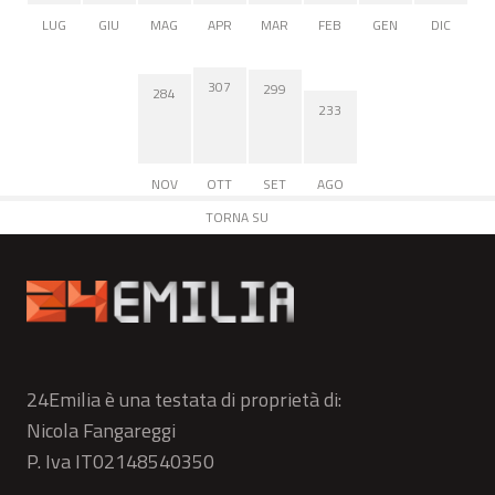
LUG
GIU
MAG
APR
MAR
FEB
GEN
DIC
307
299
284
233
NOV
OTT
SET
AGO
TORNA SU
24Emilia è una testata di proprietà di:
Nicola Fangareggi
P. Iva IT02148540350