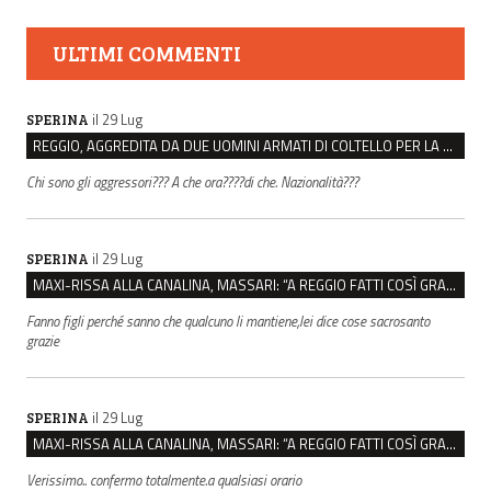
ULTIMI COMMENTI
il 29 Lug
SPERINA
REGGIO, AGGREDITA DA DUE UOMINI ARMATI DI COLTELLO PER LA BORSA: LEI REAGISCE E LI FA SCAPPARE
Chi sono gli aggressori??? A che ora????di che. Nazionalità???
il 29 Lug
SPERINA
MAXI-RISSA ALLA CANALINA, MASSARI: “A REGGIO FATTI COSÌ GRAVI NON DEVONO TROVARE SPAZIO”
Fanno figli perché sanno che qualcuno li mantiene,lei dice cose sacrosanto
grazie
il 29 Lug
SPERINA
MAXI-RISSA ALLA CANALINA, MASSARI: “A REGGIO FATTI COSÌ GRAVI NON DEVONO TROVARE SPAZIO”
Verissimo.. confermo totalmente.a qualsiasi orario