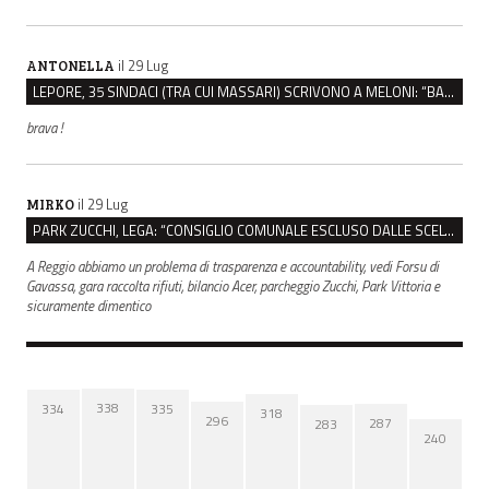
il 29 Lug
ANTONELLA
LEPORE, 35 SINDACI (TRA CUI MASSARI) SCRIVONO A MELONI: “BASTA ATTACCHI ISTITUZIONALI”
brava !
il 29 Lug
MIRKO
PARK ZUCCHI, LEGA: “CONSIGLIO COMUNALE ESCLUSO DALLE SCELTE, PRETENDIAMO TUTTI GLI ATTI”
A Reggio abbiamo un problema di trasparenza e accountability, vedi Forsu di
Gavassa, gara raccolta rifiuti, bilancio Acer, parcheggio Zucchi, Park Vittoria e
sicuramente dimentico
338
335
334
318
296
287
283
240