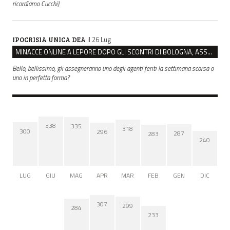
ricordiamo Cucchi)
il 26 Lug
IPOCRISIA UNICA DEA
MINACCE ONLINE A LEPORE DOPO GLI SCONTRI DI BOLOGNA, ASSEGNATA LA SCORTA AL SINDACO
Bello, bellissimo, gli assegneranno uno degli agenti feriti la settimana scorsa o
uno in perfetta forma?
338
335
318
300
296
287
283
240
LUG
GIU
MAG
APR
MAR
FEB
GEN
DIC
307
299
284
233