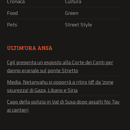
Cronaca
Cultura
Food
Green
Pets
Street Style
ULTIM’ORA ANSA
Cgil presenta un esposto alla Corte dei Conti per
danno erariale sul ponte Stretto
Media, Netanyahu si opporrà a ritiro Idf da 'zone
sicurezza' di Gaza, Libano e Siria
Capo della polizia in Val di Susa dopo assalti No Tav
ai cantieri