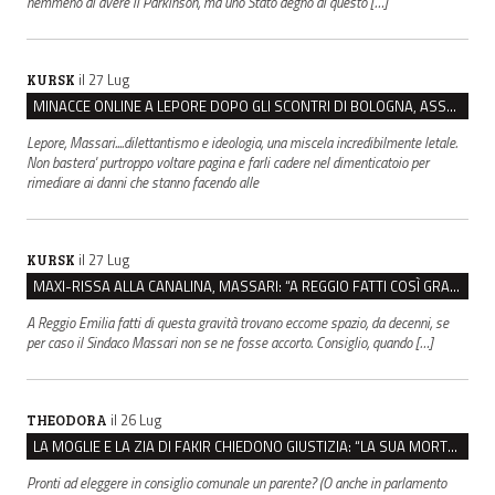
nemmeno di avere il Parkinson, ma uno Stato degno di questo […]
il 27 Lug
KURSK
MINACCE ONLINE A LEPORE DOPO GLI SCONTRI DI BOLOGNA, ASSEGNATA LA SCORTA AL SINDACO
Lepore, Massari....dilettantismo e ideologia, una miscela incredibilmente letale.
Non bastera' purtroppo voltare pagina e farli cadere nel dimenticatoio per
rimediare ai danni che stanno facendo alle
il 27 Lug
KURSK
MAXI-RISSA ALLA CANALINA, MASSARI: “A REGGIO FATTI COSÌ GRAVI NON DEVONO TROVARE SPAZIO”
A Reggio Emilia fatti di questa gravità trovano eccome spazio, da decenni, se
per caso il Sindaco Massari non se ne fosse accorto. Consiglio, quando […]
il 26 Lug
THEODORA
LA MOGLIE E LA ZIA DI FAKIR CHIEDONO GIUSTIZIA: “LA SUA MORTE CRIMINE CONTRO L’UMANITÀ”
Pronti ad eleggere in consiglio comunale un parente? (O anche in parlamento