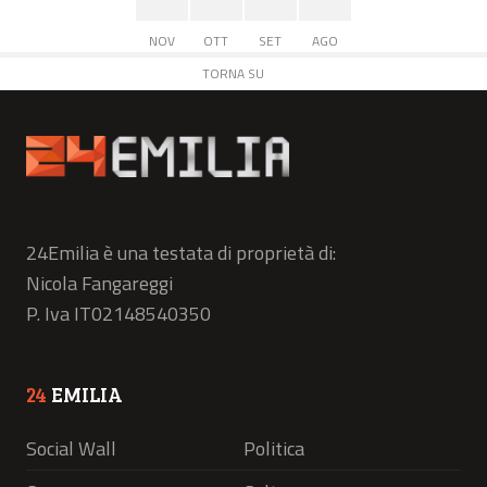
NOV
OTT
SET
AGO
TORNA SU
24Emilia è una testata di proprietà di:
Nicola Fangareggi
P. Iva IT02148540350
24
EMILIA
Social Wall
Politica