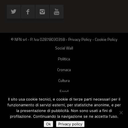
© NFN srl - P. Iva 02878030358 -
Privacy Policy
-
Cookie Policy
Social Wall
Politica
Cronaca
Cultura
Food
Il sito usa cookie tecnici, e cookie di terze parti necessari per il
Green
funzionamento di servizi esterni, per statistiche anonime, e per
la presentazione di pubblicità. Non sono usati a fini di
Pets
profilazione. Continuando la navigazione se ne accetta l'uso.
Street Style
Ok
Privacy policy