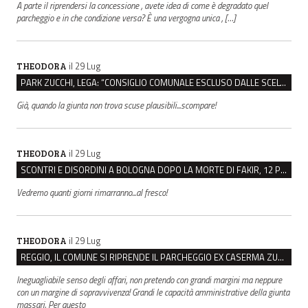
A parte il riprendersi la concessione , avete idea di come è degradato quel
parcheggio e in che condizione versa? È una vergogna unica , […]
il 29 Lug
THEODORA
PARK ZUCCHI, LEGA: “CONSIGLIO COMUNALE ESCLUSO DALLE SCELTE, PRETENDIAMO TUTTI GLI ATTI”
Già, quando la giunta non trova scuse plausibili...scompare!
il 29 Lug
THEODORA
SCONTRI E DISORDINI A BOLOGNA DOPO LA MORTE DI FAKIR, 12 PERSONE INDAGATE
Vedremo quanti giorni rimarranno...al fresco!
il 29 Lug
THEODORA
REGGIO, IL COMUNE SI RIPRENDE IL PARCHEGGIO EX CASERMA ZUCCHI PER 4,6 MILIONI
Ineguagliabile senso degli affari, non pretendo con grandi margini ma neppure
con un margine di sopravvivenza! Grandi le capacità amministrative della giunta
massari. Per questo