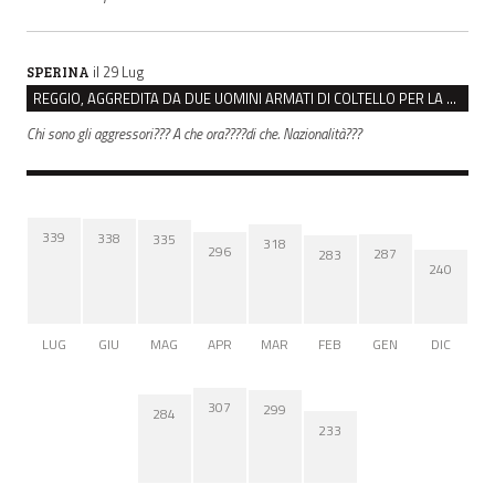
il 29 Lug
SPERINA
REGGIO, AGGREDITA DA DUE UOMINI ARMATI DI COLTELLO PER LA BORSA: LEI REAGISCE E LI FA SCAPPARE
Chi sono gli aggressori??? A che ora????di che. Nazionalità???
339
338
335
318
296
287
283
240
LUG
GIU
MAG
APR
MAR
FEB
GEN
DIC
307
299
284
233