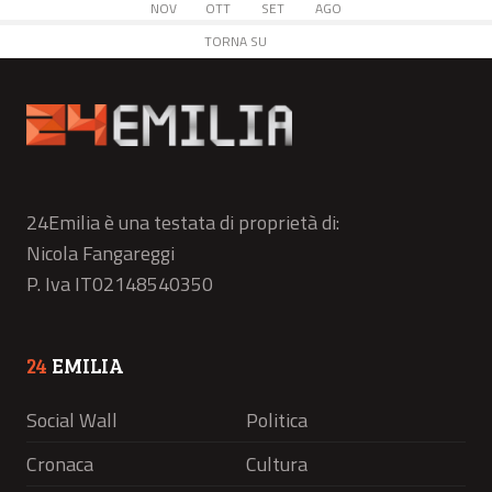
NOV
OTT
SET
AGO
TORNA SU
24Emilia è una testata di proprietà di:
Nicola Fangareggi
P. Iva IT02148540350
24
EMILIA
Social Wall
Politica
Cronaca
Cultura