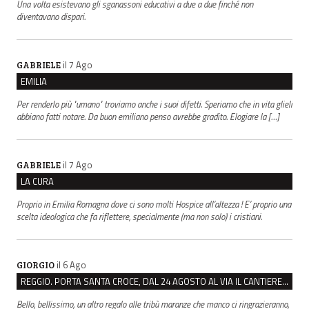
Una volta esistevano gli sganassoni educativi a due a due finché non
diventavano dispari.
il 7 Ago
GABRIELE
EMILIA
Per renderlo più "umano" troviamo anche i suoi difetti. Speriamo che in vita glieli
abbiano fatti notare. Da buon emiliano penso avrebbe gradito. Elogiare la […]
il 7 Ago
GABRIELE
LA CURA
Proprio in Emilia Romagna dove ci sono molti Hospice all’altezza ! E’ proprio una
scelta ideologica che fa riflettere, specialmente (ma non solo) i cristiani.
il 6 Ago
GIORGIO
REGGIO. PORTA SANTA CROCE, DAL 24 AGOSTO AL VIA IL CANTIERE PER IL NUOVO COLLETTORE FOGNARIO
Bello, bellissimo, un altro regalo alle tribù maranze che manco ci ringrazieranno,