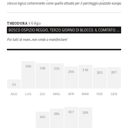
stessa logica cortomirante come quella attuata per il parcheggio piazzale europa
il 6 Ago
THEODORA
BOSCO OSPIZIO REGGIO, TERZO GIORNO DI BLOCCO. IL COMITATO: “PRESIDIO FINO A VENERDÌ”
Poi tutti al mare...non credo a manifestare!
366
338
335
318
296
287
283
55
AGO
LUG
GIU
MAG
APR
MAR
FEB
GEN
307
299
284
240