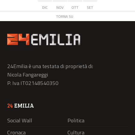
DIC
NOV
OTT
SET
TORNA SU
24Emilia è una testata di proprietà di:
Nicola Fangareggi
P. Iva IT02148540350
24
EMILIA
Social Wall
Politica
Cronaca
Cultura