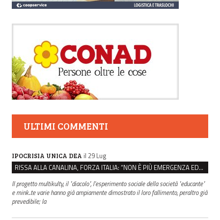
ULTIMI COMMENTI
il 29 Lug
IPOCRISIA UNICA DEA
RISSA ALLA CANALINA, FORZA ITALIA: “NON È PIÙ EMERGENZA EDUCATIVA, MA DI SICUREZZA”
Il progetto multikulty, il "diacolo", l'esperimento sociale della società "educante"
e mink..te varie hanno già ampiamente dimostrato il loro fallimento, peraltro già
prevedibile; la