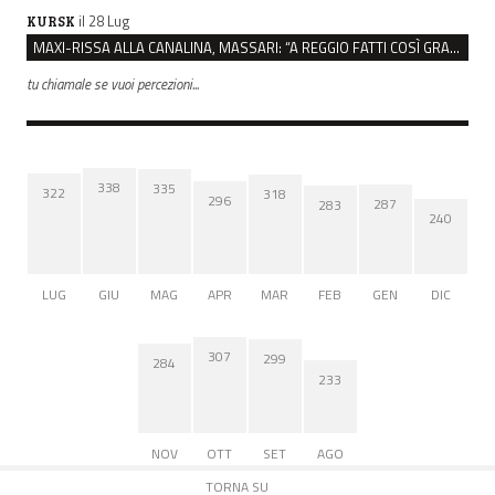
il 28 Lug
KURSK
MAXI-RISSA ALLA CANALINA, MASSARI: “A REGGIO FATTI COSÌ GRAVI NON DEVONO TROVARE SPAZIO”
tu chiamale se vuoi percezioni...
338
335
322
318
296
287
283
240
LUG
GIU
MAG
APR
MAR
FEB
GEN
DIC
307
299
284
233
NOV
OTT
SET
AGO
TORNA SU