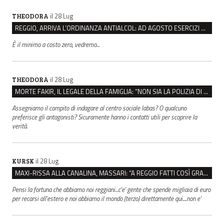
il 28 Lug
THEODORA
REGGIO, ARRIVA L’ORDINANZA ANTIALCOL: AD AGOSTO ESERCIZI DI VICINATO CHIUSI DALLE 22 ALLE 6
È il minimo a costo zero, vedremo...
il 28 Lug
THEODORA
MORTE FAKIR, IL LEGALE DELLA FAMIGLIA: “NON SIA LA POLIZIA DI STATO A INDAGARE”
Assegniamo il compito di indagare al centro sociale labas? O qualcuno
preferisce gli antagonisti? Sicuramente hanno i contatti utili per scoprire la
verità.
il 28 Lug
KURSK
MAXI-RISSA ALLA CANALINA, MASSARI: “A REGGIO FATTI COSÌ GRAVI NON DEVONO TROVARE SPAZIO”
Pensi la fortuna che abbiamo noi reggiani...c'e' gente che spende migliaia di euro
per recarsi all'estero e noi abbiamo il mondo (terzo) direttamente qui....non e'