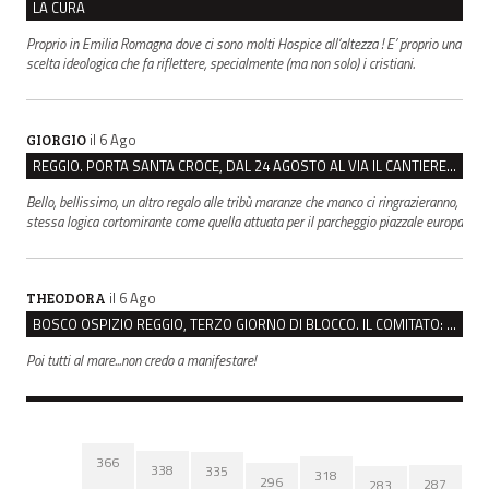
LA CURA
Proprio in Emilia Romagna dove ci sono molti Hospice all’altezza ! E’ proprio una
scelta ideologica che fa riflettere, specialmente (ma non solo) i cristiani.
il 6 Ago
GIORGIO
REGGIO. PORTA SANTA CROCE, DAL 24 AGOSTO AL VIA IL CANTIERE PER IL NUOVO COLLETTORE FOGNARIO
Bello, bellissimo, un altro regalo alle tribù maranze che manco ci ringrazieranno,
stessa logica cortomirante come quella attuata per il parcheggio piazzale europa
il 6 Ago
THEODORA
BOSCO OSPIZIO REGGIO, TERZO GIORNO DI BLOCCO. IL COMITATO: “PRESIDIO FINO A VENERDÌ”
Poi tutti al mare...non credo a manifestare!
366
338
335
318
296
287
283