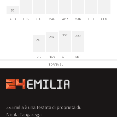
57
AGO
LUG
GIU
MAG
APR
MAR
FEB
GEN
307
299
284
240
DIC
NOV
OTT
SET
TORNA SU
24Emilia è una testata di proprietà di:
Nicola Fangareggi