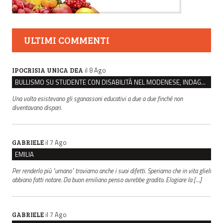
ULTIMI COMMENTI
il 8 Ago
IPOCRISIA UNICA DEA
BULLISMO SU STUDENTE CON DISABILITÀ NEL MODENESE, INDAGATI DUE RAGAZZI DI 16 ANNI
Una volta esistevano gli sganassoni educativi a due a due finché non
diventavano dispari.
il 7 Ago
GABRIELE
EMILIA
Per renderlo più "umano" troviamo anche i suoi difetti. Speriamo che in vita glieli
abbiano fatti notare. Da buon emiliano penso avrebbe gradito. Elogiare la […]
il 7 Ago
GABRIELE