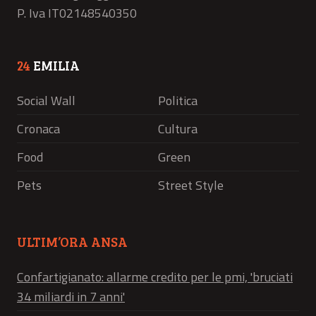
P. Iva IT02148540350
24
EMILIA
Social Wall
Politica
Cronaca
Cultura
Food
Green
Pets
Street Style
ULTIM’ORA ANSA
Confartigianato: allarme credito per le pmi, 'bruciati
34 miliardi in 7 anni'