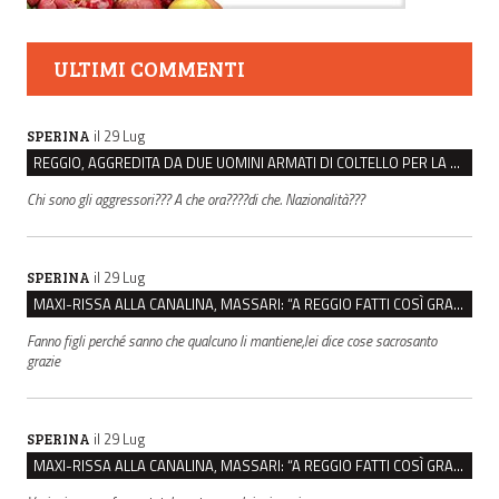
ULTIMI COMMENTI
il 29 Lug
SPERINA
REGGIO, AGGREDITA DA DUE UOMINI ARMATI DI COLTELLO PER LA BORSA: LEI REAGISCE E LI FA SCAPPARE
Chi sono gli aggressori??? A che ora????di che. Nazionalità???
il 29 Lug
SPERINA
MAXI-RISSA ALLA CANALINA, MASSARI: “A REGGIO FATTI COSÌ GRAVI NON DEVONO TROVARE SPAZIO”
Fanno figli perché sanno che qualcuno li mantiene,lei dice cose sacrosanto
grazie
il 29 Lug
SPERINA
MAXI-RISSA ALLA CANALINA, MASSARI: “A REGGIO FATTI COSÌ GRAVI NON DEVONO TROVARE SPAZIO”