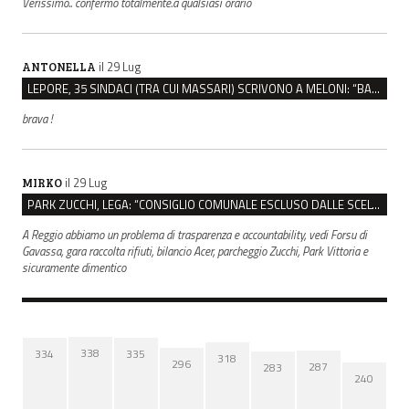
Verissimo.. confermo totalmente.a qualsiasi orario
il 29 Lug
ANTONELLA
LEPORE, 35 SINDACI (TRA CUI MASSARI) SCRIVONO A MELONI: “BASTA ATTACCHI ISTITUZIONALI”
brava !
il 29 Lug
MIRKO
PARK ZUCCHI, LEGA: “CONSIGLIO COMUNALE ESCLUSO DALLE SCELTE, PRETENDIAMO TUTTI GLI ATTI”
A Reggio abbiamo un problema di trasparenza e accountability, vedi Forsu di
Gavassa, gara raccolta rifiuti, bilancio Acer, parcheggio Zucchi, Park Vittoria e
sicuramente dimentico
338
335
334
318
296
287
283
240