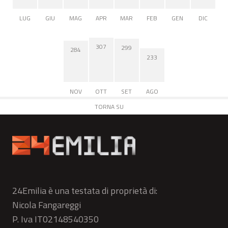
LUG
GIU
MAG
APR
MAR
FEB
GEN
DIC
307
299
284
233
NOV
OTT
SET
AGO
TORNA SU
24Emilia è una testata di proprietà di:
Nicola Fangareggi
P. Iva IT02148540350