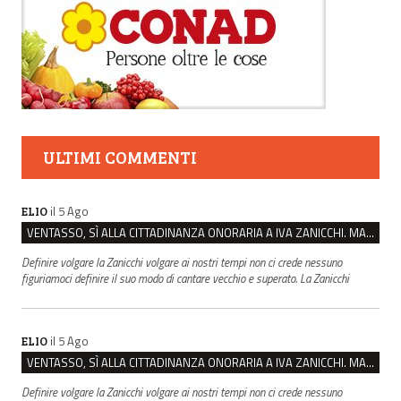
ULTIMI COMMENTI
il 5 Ago
ELIO
VENTASSO, SÌ ALLA CITTADINANZA ONORARIA A IVA ZANICCHI. MA BARGIACCHI: “È DI PESSIMO GUSTO”
Definire volgare la Zanicchi volgare ai nostri tempi non ci crede nessuno
figuriamoci definire il suo modo di cantare vecchio e superato. La Zanicchi
il 5 Ago
ELIO
VENTASSO, SÌ ALLA CITTADINANZA ONORARIA A IVA ZANICCHI. MA BARGIACCHI: “È DI PESSIMO GUSTO”
Definire volgare la Zanicchi volgare ai nostri tempi non ci crede nessuno