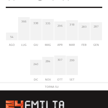
366
338
335
318
296
287
283
54
AGO
LUG
GIU
MAG
APR
MAR
FEB
GEN
307
299
284
240
DIC
NOV
OTT
SET
TORNA SU