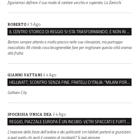
figuriamoci definire il suo modo di cantare vecchio e superato. La Zanicchi
il 5 Ago
ROBERTO
IL CENTRO STORICO DI REGGIO SI STA TRASFORMANDO, E NON IN MEGLIO
Bertoni sempre attento e molto preciso nelle sue rilevazioni, ma purtroppo
inascoltato. Mi chiedo cosa bisognerebbe fare per migliorare questa città oramai
alla frutta.
il 4 Ago
GIANNI VATTANI
HELLWATT, SCONTRO SENZA FINE. FRATELLI D’ITALIA: “MILANI PORTA DOCUMENTI, DE FRANCO INSULTI”
Gotham City
il 4 Ago
IPOCRISIA UNICA DEA
REGGIO, PIAZZALE EUROPA È UN INCUBO: VETRI SPACCATI E FURTI SULLE AUTO IN SOSTA
L'inazione delle forze dell'ordine e dei politicanti sm1dollati porterà ai giustizieri,
a quel punto chi avrà il coraggio di incolparli? Si può pensare