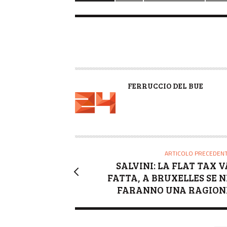
A
FERRUCCIO DEL BUE
U
T
O
R
E
ARTICOLO PRECEDEN
SALVINI: LA FLAT TAX V
FATTA, A BRUXELLES SE N
FARANNO UNA RAGION