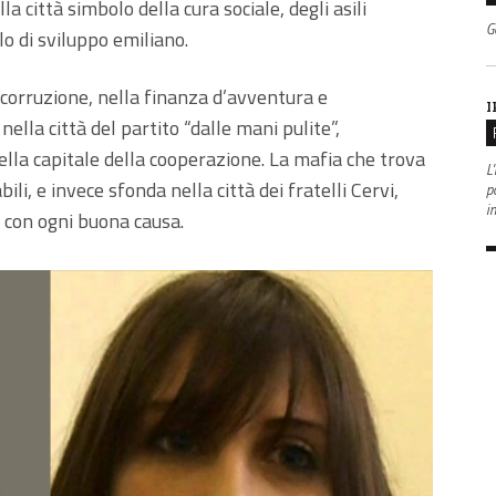
a città simbolo della cura sociale, degli asili
G
lo di sviluppo emiliano.
 corruzione, nella finanza d’avventura e
I
nella città del partito “dalle mani pulite”,
ella capitale della cooperazione. La mafia che trova
L'
ili, e invece sfonda nella città dei fratelli Cervi,
po
i
tà con ogni buona causa.