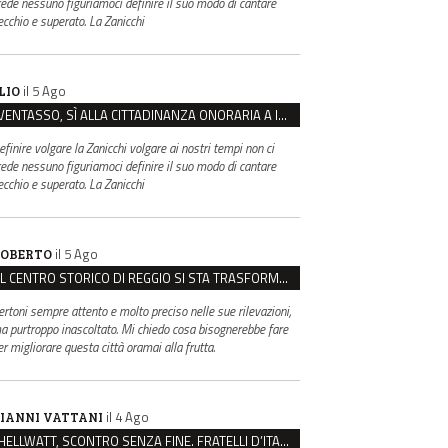
rede nessuno figuriamoci definire il suo modo di cantare
ecchio e superato. La Zanicchi
il 5 Ago
LIO
VENTASSO, SÌ ALLA CITTADINANZA ONORARIA A IVA ZANICCHI. MA BARGIACCHI: “È DI PESSIMO GUSTO”
efinire volgare la Zanicchi volgare ai nostri tempi non ci
rede nessuno figuriamoci definire il suo modo di cantare
ecchio e superato. La Zanicchi
il 5 Ago
OBERTO
IL CENTRO STORICO DI REGGIO SI STA TRASFORMANDO, E NON IN MEGLIO
ertoni sempre attento e molto preciso nelle sue rilevazioni,
a purtroppo inascoltato. Mi chiedo cosa bisognerebbe fare
er migliorare questa città oramai alla frutta.
il 4 Ago
IANNI VATTANI
HELLWATT, SCONTRO SENZA FINE. FRATELLI D’ITALIA: “MILANI PORTA DOCUMENTI, DE FRANCO INSULTI”