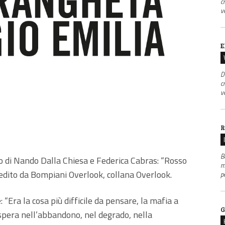
c
v
E
D
c
v
R
B
libro di Nando Dalla Chiesa e Federica Cabras: “Rosso
m
 edito da Bompiani Overlook, collana Overlook.
p
“Era la cosa più difficile da pensare, la mafia a
G
spera nell’abbandono, nel degrado, nella