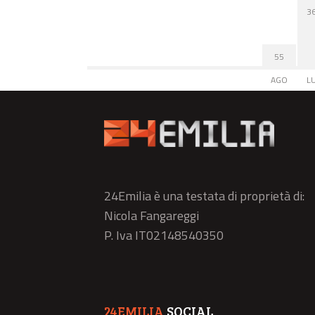
3
55
AGO
L
24Emilia è una testata di proprietà di:
Nicola Fangareggi
P. Iva IT02148540350
24EMILIA
SOCIAL