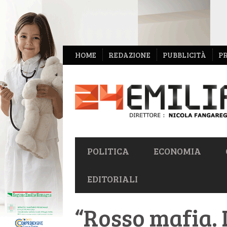
NAVIGAZIONE
HOME
REDAZIONE
PUBBLICITÀ
P
SECONDARIA
NAVIGAZIONE
POLITICA
ECONOMIA
PRIMARIA
EDITORIALI
“Rosso mafia. 