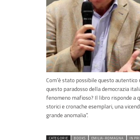
Com’è stato possibile questo autentic
questo paradosso della democrazia italia
fenomeno mafioso? Il libro risponde a qu
storici e cronache esemplari, una vicend
grande anomalia”.
CATEGORIE
BOOKS
EMILIA-ROMAGNA
IN PR