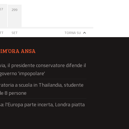
07
299
TT
SET
TORNA SU
TIM’ORA ANSA
via, il presidente conservatore difende il
governo 'impopolare'
atoria a scuola in Thailandia, studente
de 8 persone
a: l'Europa parte incerta, Londra piatta