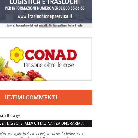
ULTIMI COMMENTI
il 5 Ago
LIO
VENTASSO, SÌ ALLA CITTADINANZA ONORARIA A IVA ZANICCHI. MA BARGIACCHI: “È DI PESSIMO GUSTO”
efinire volgare la Zanicchi volgare ai nostri tempi non ci