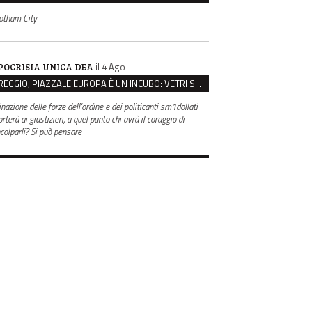
otham City
il 4 Ago
POCRISIA UNICA DEA
REGGIO, PIAZZALE EUROPA È UN INCUBO: VETRI SPACCATI E FURTI SULLE AUTO IN SOSTA
inazione delle forze dell'ordine e dei politicanti sm1dollati
rterà ai giustizieri, a quel punto chi avrà il coraggio di
ncolparli? Si può pensare