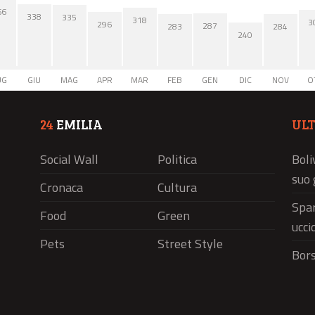
66
338
335
318
3
296
287
284
283
240
UG
GIU
MAG
APR
MAR
FEB
GEN
DIC
NOV
O
24
EMILIA
UL
Social Wall
Politica
Boli
suo 
Cronaca
Cultura
Spar
Food
Green
ucci
Pets
Street Style
Bors