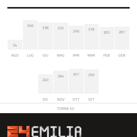
366
338
335
318
296
287
283
54
AGO
LUG
GIU
MAG
APR
MAR
FEB
GEN
307
299
284
240
DIC
NOV
OTT
SET
TORNA SU