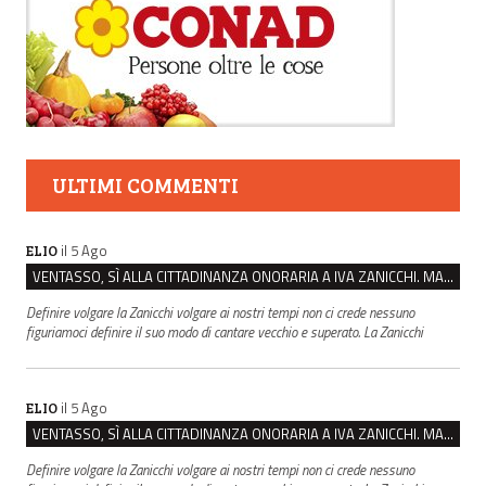
ULTIMI COMMENTI
il 5 Ago
ELIO
VENTASSO, SÌ ALLA CITTADINANZA ONORARIA A IVA ZANICCHI. MA BARGIACCHI: “È DI PESSIMO GUSTO”
Definire volgare la Zanicchi volgare ai nostri tempi non ci crede nessuno
figuriamoci definire il suo modo di cantare vecchio e superato. La Zanicchi
il 5 Ago
ELIO
VENTASSO, SÌ ALLA CITTADINANZA ONORARIA A IVA ZANICCHI. MA BARGIACCHI: “È DI PESSIMO GUSTO”
Definire volgare la Zanicchi volgare ai nostri tempi non ci crede nessuno