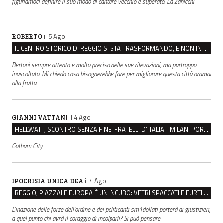
figuriamoci definire il suo modo di cantare vecchio e superato. La Zanicchi
il 5 Ago
ROBERTO
IL CENTRO STORICO DI REGGIO SI STA TRASFORMANDO, E NON IN MEGLIO
Bertoni sempre attento e molto preciso nelle sue rilevazioni, ma purtroppo
inascoltato. Mi chiedo cosa bisognerebbe fare per migliorare questa città oramai
alla frutta.
il 4 Ago
GIANNI VATTANI
HELLWATT, SCONTRO SENZA FINE. FRATELLI D’ITALIA: “MILANI PORTA DOCUMENTI, DE FRANCO INSULTI”
Gotham City
il 4 Ago
IPOCRISIA UNICA DEA
REGGIO, PIAZZALE EUROPA È UN INCUBO: VETRI SPACCATI E FURTI SULLE AUTO IN SOSTA
L'inazione delle forze dell'ordine e dei politicanti sm1dollati porterà ai giustizieri,
a quel punto chi avrà il coraggio di incolparli? Si può pensare