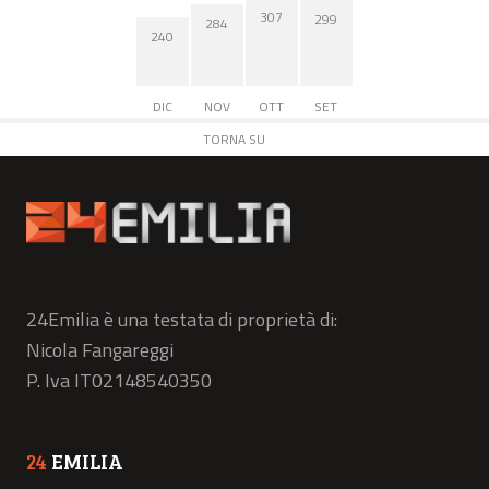
307
299
284
240
DIC
NOV
OTT
SET
TORNA SU
24Emilia è una testata di proprietà di:
Nicola Fangareggi
P. Iva IT02148540350
24
EMILIA