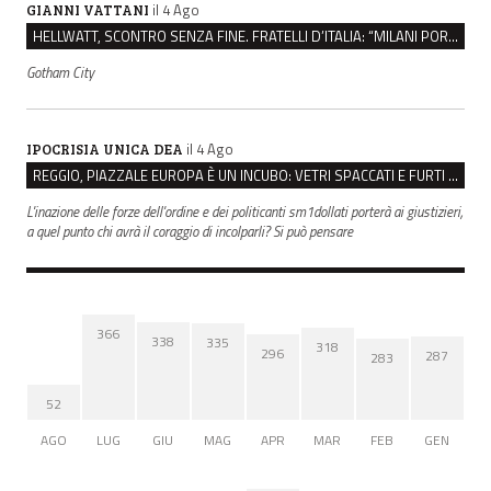
il 4 Ago
GIANNI VATTANI
HELLWATT, SCONTRO SENZA FINE. FRATELLI D’ITALIA: “MILANI PORTA DOCUMENTI, DE FRANCO INSULTI”
Gotham City
il 4 Ago
IPOCRISIA UNICA DEA
REGGIO, PIAZZALE EUROPA È UN INCUBO: VETRI SPACCATI E FURTI SULLE AUTO IN SOSTA
L'inazione delle forze dell'ordine e dei politicanti sm1dollati porterà ai giustizieri,
a quel punto chi avrà il coraggio di incolparli? Si può pensare
366
338
335
318
296
287
283
52
AGO
LUG
GIU
MAG
APR
MAR
FEB
GEN