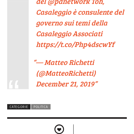
del
@pdnetwork
Toh,
Casaleggio è consulente del
governo sui temi della
Casaleggio Associati
https://t.co/Php4dscwYf
— Matteo Richetti
(@MatteoRichetti)
December 21, 2019
CATEGORIE
POLITICA