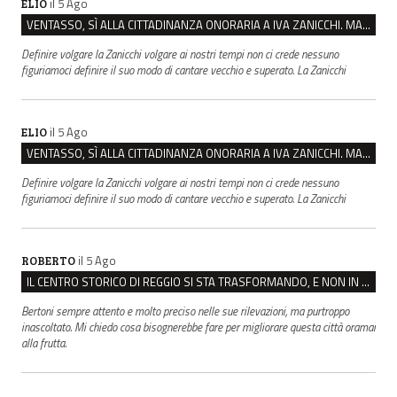
il 5 Ago
ELIO
VENTASSO, SÌ ALLA CITTADINANZA ONORARIA A IVA ZANICCHI. MA BARGIACCHI: “È DI PESSIMO GUSTO”
Definire volgare la Zanicchi volgare ai nostri tempi non ci crede nessuno
figuriamoci definire il suo modo di cantare vecchio e superato. La Zanicchi
il 5 Ago
ELIO
VENTASSO, SÌ ALLA CITTADINANZA ONORARIA A IVA ZANICCHI. MA BARGIACCHI: “È DI PESSIMO GUSTO”
Definire volgare la Zanicchi volgare ai nostri tempi non ci crede nessuno
figuriamoci definire il suo modo di cantare vecchio e superato. La Zanicchi
il 5 Ago
ROBERTO
IL CENTRO STORICO DI REGGIO SI STA TRASFORMANDO, E NON IN MEGLIO
Bertoni sempre attento e molto preciso nelle sue rilevazioni, ma purtroppo
inascoltato. Mi chiedo cosa bisognerebbe fare per migliorare questa città oramai
alla frutta.