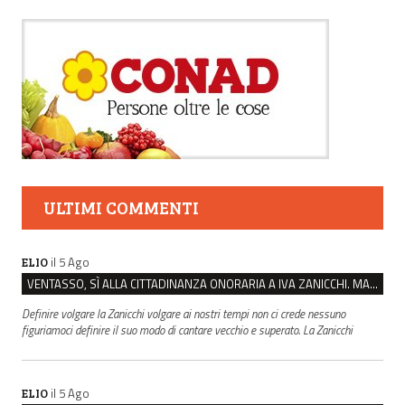
ULTIMI COMMENTI
il 5 Ago
ELIO
VENTASSO, SÌ ALLA CITTADINANZA ONORARIA A IVA ZANICCHI. MA BARGIACCHI: “È DI PESSIMO GUSTO”
Definire volgare la Zanicchi volgare ai nostri tempi non ci crede nessuno
figuriamoci definire il suo modo di cantare vecchio e superato. La Zanicchi
il 5 Ago
ELIO