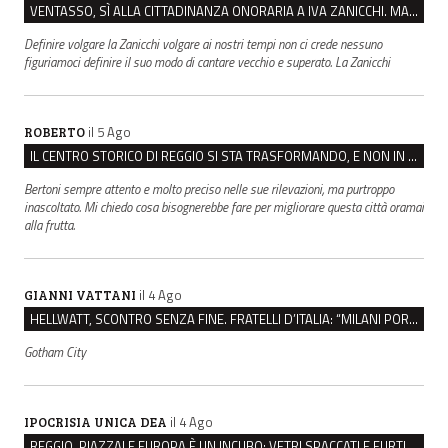
VENTASSO, SÌ ALLA CITTADINANZA ONORARIA A IVA ZANICCHI. MA BARGIACCHI: “È DI PESSIMO GUSTO”
Definire volgare la Zanicchi volgare ai nostri tempi non ci crede nessuno
figuriamoci definire il suo modo di cantare vecchio e superato. La Zanicchi
il 5 Ago
ROBERTO
IL CENTRO STORICO DI REGGIO SI STA TRASFORMANDO, E NON IN MEGLIO
Bertoni sempre attento e molto preciso nelle sue rilevazioni, ma purtroppo
inascoltato. Mi chiedo cosa bisognerebbe fare per migliorare questa città oramai
alla frutta.
il 4 Ago
GIANNI VATTANI
HELLWATT, SCONTRO SENZA FINE. FRATELLI D’ITALIA: “MILANI PORTA DOCUMENTI, DE FRANCO INSULTI”
Gotham City
il 4 Ago
IPOCRISIA UNICA DEA
REGGIO, PIAZZALE EUROPA È UN INCUBO: VETRI SPACCATI E FURTI SULLE AUTO IN SOSTA