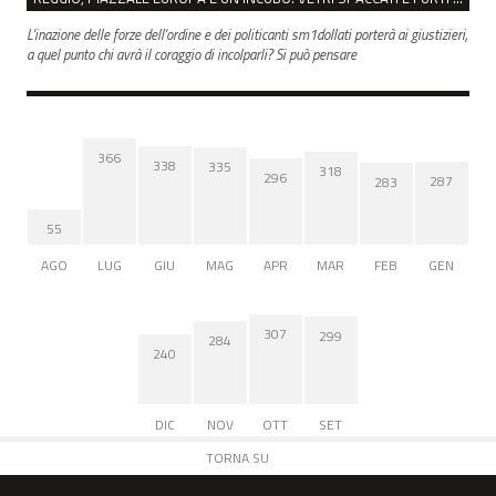
L'inazione delle forze dell'ordine e dei politicanti sm1dollati porterà ai giustizieri,
a quel punto chi avrà il coraggio di incolparli? Si può pensare
366
338
335
318
296
287
283
55
AGO
LUG
GIU
MAG
APR
MAR
FEB
GEN
307
299
284
240
DIC
NOV
OTT
SET
TORNA SU