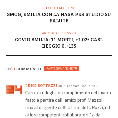
T
O
ARTICOLO PRECEDENTE
R
SMOG, EMILIA CON LA NASA PER STUDIO SU
E
SALUTE
ARTICOLO SUCCESSIVO
COVID EMILIA: 31 MORTI, +1.025 CASI.
REGGIO 0,+135
C'È
1
COMMENTO
PARTECIPA ANCHE TU
LUIGI BOTTAZZI
on 19 Febbraio 2021 h 10:26
Cari ex-colleghi, mi complimento del lavoro
fatto a partire dall’ amico prof. Mazzoli
fino al dirigente dell’ Ufficio dott. Rozzi, ed
ai loro competenti collaboratori ” a da