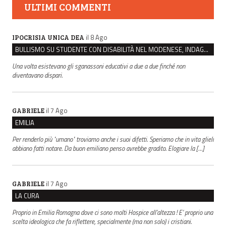
ULTIMI COMMENTI
il 8 Ago
IPOCRISIA UNICA DEA
BULLISMO SU STUDENTE CON DISABILITÀ NEL MODENESE, INDAGATI DUE RAGAZZI DI 16 ANNI
Una volta esistevano gli sganassoni educativi a due a due finché non
diventavano dispari.
il 7 Ago
GABRIELE
EMILIA
Per renderlo più "umano" troviamo anche i suoi difetti. Speriamo che in vita glieli
abbiano fatti notare. Da buon emiliano penso avrebbe gradito. Elogiare la […]
il 7 Ago
GABRIELE
LA CURA
Proprio in Emilia Romagna dove ci sono molti Hospice all’altezza ! E’ proprio una
scelta ideologica che fa riflettere, specialmente (ma non solo) i cristiani.