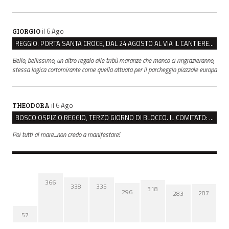
il 6 Ago
GIORGIO
REGGIO. PORTA SANTA CROCE, DAL 24 AGOSTO AL VIA IL CANTIERE PER IL NUOVO COLLETTORE FOGNARIO
Bello, bellissimo, un altro regalo alle tribù maranze che manco ci ringrazieranno,
stessa logica cortomirante come quella attuata per il parcheggio piazzale europa
il 6 Ago
THEODORA
BOSCO OSPIZIO REGGIO, TERZO GIORNO DI BLOCCO. IL COMITATO: “PRESIDIO FINO A VENERDÌ”
Poi tutti al mare...non credo a manifestare!
366
338
335
318
296
287
283
57