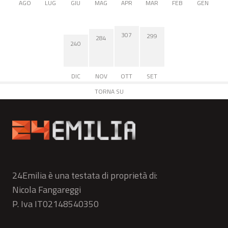
AGO
LUG
GIU
MAG
APR
MAR
FEB
GEN
307
299
284
240
DIC
NOV
OTT
SET
TORNA SU
24Emilia è una testata di proprietà di:
Nicola Fangareggi
P. Iva IT02148540350