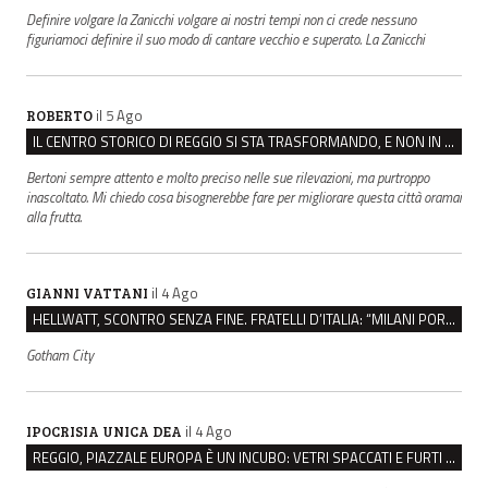
Definire volgare la Zanicchi volgare ai nostri tempi non ci crede nessuno
figuriamoci definire il suo modo di cantare vecchio e superato. La Zanicchi
il 5 Ago
ROBERTO
IL CENTRO STORICO DI REGGIO SI STA TRASFORMANDO, E NON IN MEGLIO
Bertoni sempre attento e molto preciso nelle sue rilevazioni, ma purtroppo
inascoltato. Mi chiedo cosa bisognerebbe fare per migliorare questa città oramai
alla frutta.
il 4 Ago
GIANNI VATTANI
HELLWATT, SCONTRO SENZA FINE. FRATELLI D’ITALIA: “MILANI PORTA DOCUMENTI, DE FRANCO INSULTI”
Gotham City
il 4 Ago
IPOCRISIA UNICA DEA
REGGIO, PIAZZALE EUROPA È UN INCUBO: VETRI SPACCATI E FURTI SULLE AUTO IN SOSTA