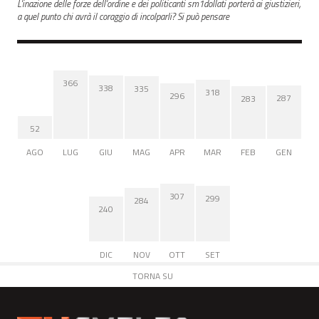
L'inazione delle forze dell'ordine e dei politicanti sm1dollati porterà ai giustizieri,
a quel punto chi avrà il coraggio di incolparli? Si può pensare
366
338
335
318
296
287
283
52
AGO
LUG
GIU
MAG
APR
MAR
FEB
GEN
307
299
284
240
DIC
NOV
OTT
SET
TORNA SU