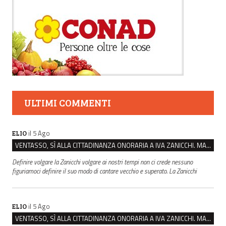
ULTIMI COMMENTI
il 5 Ago
ELIO
VENTASSO, SÌ ALLA CITTADINANZA ONORARIA A IVA ZANICCHI. MA BARGIACCHI: “È DI PESSIMO GUSTO”
Definire volgare la Zanicchi volgare ai nostri tempi non ci crede nessuno
figuriamoci definire il suo modo di cantare vecchio e superato. La Zanicchi
il 5 Ago
ELIO
VENTASSO, SÌ ALLA CITTADINANZA ONORARIA A IVA ZANICCHI. MA BARGIACCHI: “È DI PESSIMO GUSTO”