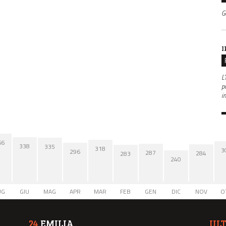
G
I
L'
po
i
66
338
335
318
3
296
287
284
283
240
UG
GIU
MAG
APR
MAR
FEB
GEN
DIC
NOV
O
24
EMILIA
UL