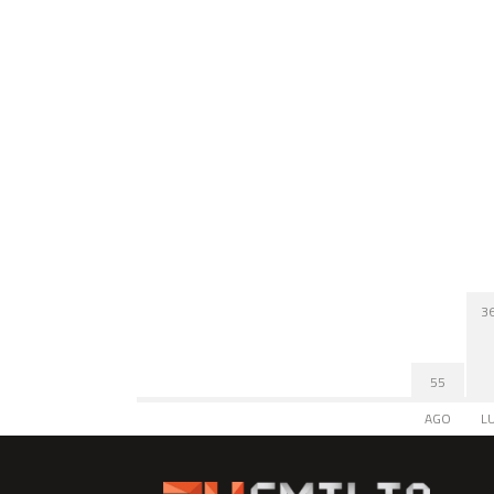
3
55
AGO
L