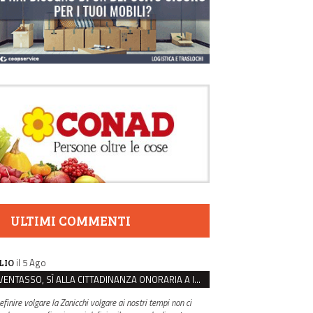
ULTIMI COMMENTI
il 5 Ago
LIO
VENTASSO, SÌ ALLA CITTADINANZA ONORARIA A IVA ZANICCHI. MA BARGIACCHI: “È DI PESSIMO GUSTO”
efinire volgare la Zanicchi volgare ai nostri tempi non ci