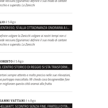
rede nessuno figuriamoci definire il suo modo di cantare
ecchio e superato. La Zanicchi
il 5 Ago
LIO
VENTASSO, SÌ ALLA CITTADINANZA ONORARIA A IVA ZANICCHI. MA BARGIACCHI: “È DI PESSIMO GUSTO”
efinire volgare la Zanicchi volgare ai nostri tempi non ci
rede nessuno figuriamoci definire il suo modo di cantare
ecchio e superato. La Zanicchi
il 5 Ago
OBERTO
IL CENTRO STORICO DI REGGIO SI STA TRASFORMANDO, E NON IN MEGLIO
ertoni sempre attento e molto preciso nelle sue rilevazioni,
a purtroppo inascoltato. Mi chiedo cosa bisognerebbe fare
er migliorare questa città oramai alla frutta.
il 4 Ago
IANNI VATTANI
HELLWATT, SCONTRO SENZA FINE. FRATELLI D’ITALIA: “MILANI PORTA DOCUMENTI, DE FRANCO INSULTI”