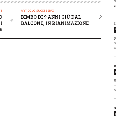
c
v
TE
ARTICOLO SUCCESSIVO
O
BIMBO DI 9 ANNI GIÙ DAL
I
BALCONE, IN RIANIMAZIONE
E
E
D
c
v
R
B
m
p
G