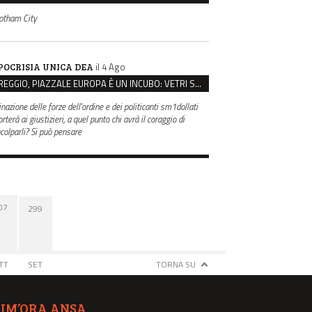
otham City
il 4 Ago
POCRISIA UNICA DEA
REGGIO, PIAZZALE EUROPA È UN INCUBO: VETRI SPACCATI E FURTI SULLE AUTO IN SOSTA
inazione delle forze dell'ordine e dei politicanti sm1dollati
rterà ai giustizieri, a quel punto chi avrà il coraggio di
ncolparli? Si può pensare
07
299
TT
SET
TORNA SU
TIM’ORA ANSA