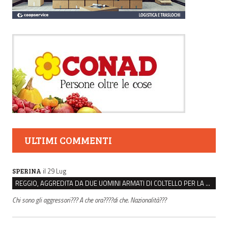
ULTIMI COMMENTI
il 29 Lug
SPERINA
REGGIO, AGGREDITA DA DUE UOMINI ARMATI DI COLTELLO PER LA BORSA: LEI REAGISCE E LI FA SCAPPARE
Chi sono gli aggressori??? A che ora????di che. Nazionalità???