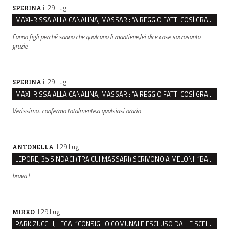
il 29 Lug
SPERINA
MAXI-RISSA ALLA CANALINA, MASSARI: “A REGGIO FATTI COSÌ GRAVI NON DEVONO TROVARE SPAZIO”
Fanno figli perché sanno che qualcuno li mantiene,lei dice cose sacrosanto
grazie
il 29 Lug
SPERINA
MAXI-RISSA ALLA CANALINA, MASSARI: “A REGGIO FATTI COSÌ GRAVI NON DEVONO TROVARE SPAZIO”
Verissimo.. confermo totalmente.a qualsiasi orario
il 29 Lug
ANTONELLA
LEPORE, 35 SINDACI (TRA CUI MASSARI) SCRIVONO A MELONI: “BASTA ATTACCHI ISTITUZIONALI”
brava !
il 29 Lug
MIRKO
PARK ZUCCHI, LEGA: “CONSIGLIO COMUNALE ESCLUSO DALLE SCELTE, PRETENDIAMO TUTTI GLI ATTI”