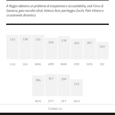
A Reggio abbiamo un problema di trasparenza e accountability, vedi Forsu di
Gavassa, gara raccolta rifiuti, bilancio Acer, parcheggio Zucchi, Park Vittoria e
sicuramente dimentico
338
335
333
318
296
287
283
240
LUG
GIU
MAG
APR
MAR
FEB
GEN
DIC
307
299
284
233
NOV
OTT
SET
AGO
TORNA SU