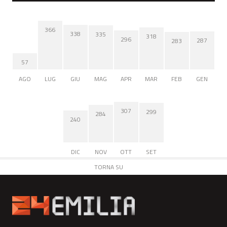
366
338
335
318
296
287
283
57
AGO
LUG
GIU
MAG
APR
MAR
FEB
GEN
307
299
284
240
DIC
NOV
OTT
SET
TORNA SU