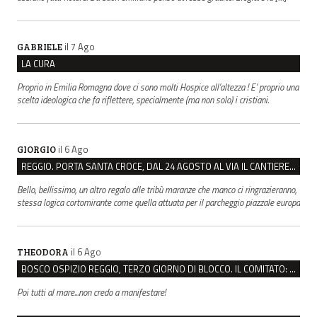
il 7 Ago
GABRIELE
LA CURA
Proprio in Emilia Romagna dove ci sono molti Hospice all’altezza ! E’ proprio una
scelta ideologica che fa riflettere, specialmente (ma non solo) i cristiani.
il 6 Ago
GIORGIO
REGGIO. PORTA SANTA CROCE, DAL 24 AGOSTO AL VIA IL CANTIERE PER IL NUOVO COLLETTORE FOGNARIO
Bello, bellissimo, un altro regalo alle tribù maranze che manco ci ringrazieranno,
stessa logica cortomirante come quella attuata per il parcheggio piazzale europa
il 6 Ago
THEODORA
BOSCO OSPIZIO REGGIO, TERZO GIORNO DI BLOCCO. IL COMITATO: “PRESIDIO FINO A VENERDÌ”
Poi tutti al mare...non credo a manifestare!