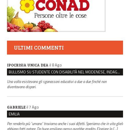
ULTIMI COMMENTI
il 8 Ago
IPOCRISIA UNICA DEA
BULLISMO SU STUDENTE CON DISABILITÀ NEL MODENESE, INDAGATI DUE RAGAZZI DI 16 ANNI
Una volta esistevano gli sganassoni educativi a due a due finché non
diventavano dispari.
il 7 Ago
GABRIELE
EMILIA
Per renderlo più "umano" troviamo anche i suoi difetti. Speriamo che in vita glieli
abbiano fatti notare. Da buon emiliano penso avrebbe gradito. Elogiare la […]