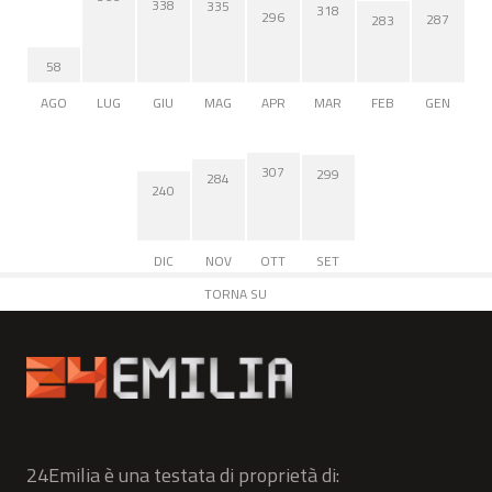
338
335
318
296
287
283
58
AGO
LUG
GIU
MAG
APR
MAR
FEB
GEN
307
299
284
240
DIC
NOV
OTT
SET
TORNA SU
24Emilia è una testata di proprietà di: