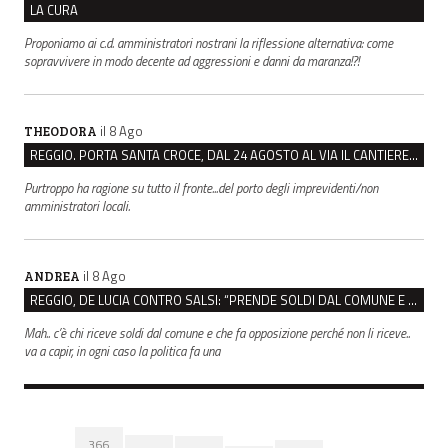
LA CURA
Proponiamo ai c.d. amministratori nostrani la riflessione alternativa: come
sopravvivere in modo decente ad aggressioni e danni da maranza!?!
il 8 Ago
THEODORA
REGGIO. PORTA SANTA CROCE, DAL 24 AGOSTO AL VIA IL CANTIERE PER IL NUOVO COLLETTORE FOGNARIO
Purtroppo ha ragione su tutto il fronte...del porto degli imprevidenti/non
amministratori locali.
il 8 Ago
ANDREA
REGGIO, DE LUCIA CONTRO SALSI: “PRENDE SOLDI DAL COMUNE E DIFFONDE FAKE NEWS”
Mah.. c’è chi riceve soldi dal comune e che fa opposizione perché non li riceve..
va a capir, in ogni caso la politica fa una
366