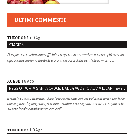
ULTIMI COMMENTI
il 9 Ago
THEODORA
STAGIONI
Dunque una celebrazione ufficiale ed aperta in settembre: quando i più o meno
aficionados saranno rientrati e pronti ad accordarsi per il disco in arrivo.
il 8 Ago
KURSK
REGGIO. PORTA SANTA CROCE, DAL 24 AGOSTO AL VIA IL CANTIERE PER IL NUOVO COLLETTORE FOGNARIO
il maghreb tutto ringrazia. dopo l’inaugurazione cercasi volontari ariani per farsi
borseggiare, taglieggiare, picchiare in anteprima. seguira’ servizio compiacente
su rete locale notariamente eco dell’
il 8 Ago
THEODORA