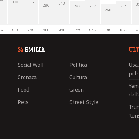
338
335
318
3
296
287
284
283
240
UG
GIU
MAG
APR
MAR
FEB
GEN
DIC
NOV
O
24
EMILIA
UL
Social Wall
Politica
Usa,
polis
Cronaca
Cultura
Yeme
Food
Green
dell
Pets
Street Style
Trum
'tur