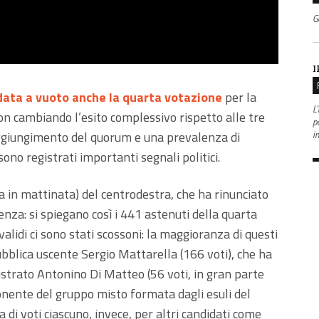
G
I
data a vuoto anche la quarta votazione
per la
L'
on cambiando l’esito complessivo rispetto alle tre
po
aggiungimento del quorum e una prevalenza di
i
ono registrati importanti segnali politici.
a in mattinata) del centrodestra, che ha rinunciato
nza: si spiegano così i 441 astenuti della quarta
alidi ci sono stati scossoni: la maggioranza di questi
bblica uscente Sergio Mattarella (166 voti), che ha
istrato Antonino Di Matteo (56 voti, in gran parte
ponente del gruppo misto formata dagli esuli del
di voti ciascuno, invece, per altri candidati come