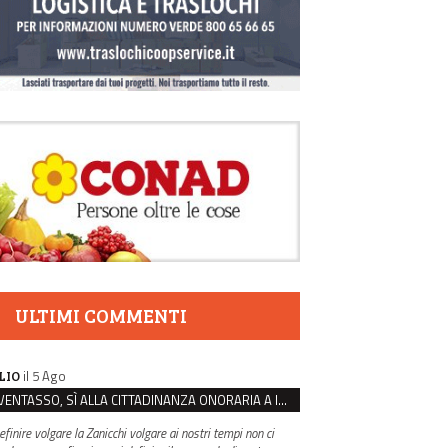
ULTIMI COMMENTI
il 5 Ago
LIO
VENTASSO, SÌ ALLA CITTADINANZA ONORARIA A IVA ZANICCHI. MA BARGIACCHI: “È DI PESSIMO GUSTO”
efinire volgare la Zanicchi volgare ai nostri tempi non ci