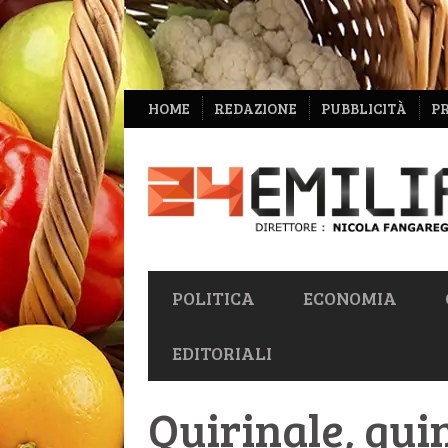
NAVIGAZIONE
HOME
REDAZIONE
PUBBLICITÀ
P
SECONDARIA
NAVIGAZIONE
POLITICA
ECONOMIA
PRIMARIA
EDITORIALI
Quirinale, qui