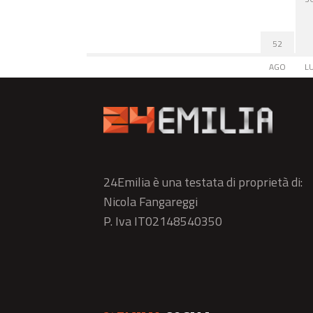
52
AGO
L
24Emilia è una testata di proprietà di:
Nicola Fangareggi
P. Iva IT02148540350