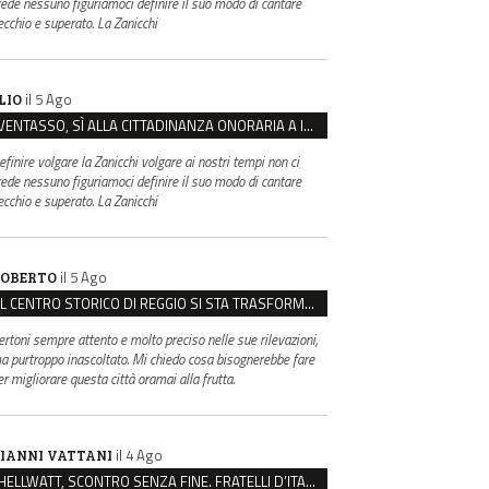
rede nessuno figuriamoci definire il suo modo di cantare
ecchio e superato. La Zanicchi
il 5 Ago
LIO
VENTASSO, SÌ ALLA CITTADINANZA ONORARIA A IVA ZANICCHI. MA BARGIACCHI: “È DI PESSIMO GUSTO”
efinire volgare la Zanicchi volgare ai nostri tempi non ci
rede nessuno figuriamoci definire il suo modo di cantare
ecchio e superato. La Zanicchi
il 5 Ago
OBERTO
IL CENTRO STORICO DI REGGIO SI STA TRASFORMANDO, E NON IN MEGLIO
ertoni sempre attento e molto preciso nelle sue rilevazioni,
a purtroppo inascoltato. Mi chiedo cosa bisognerebbe fare
er migliorare questa città oramai alla frutta.
il 4 Ago
IANNI VATTANI
HELLWATT, SCONTRO SENZA FINE. FRATELLI D’ITALIA: “MILANI PORTA DOCUMENTI, DE FRANCO INSULTI”