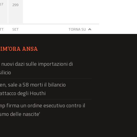
07
299
TT
SET
TORNA SU
TIM’ORA ANSA
 nuovi dazi sulle importazioni di
ilicio
n, sale a 58 morti il bilancio
'attacco degli Houthi
p firma un ordine esecutivo contro il
ismo delle nascite'