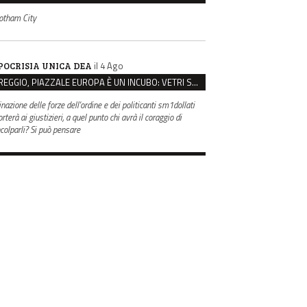
otham City
il 4 Ago
POCRISIA UNICA DEA
REGGIO, PIAZZALE EUROPA È UN INCUBO: VETRI SPACCATI E FURTI SULLE AUTO IN SOSTA
inazione delle forze dell'ordine e dei politicanti sm1dollati
rterà ai giustizieri, a quel punto chi avrà il coraggio di
ncolparli? Si può pensare