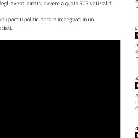
c
li aventi diritto, ovvero a quota 505 voti validi.
v
 i partiti politici ancora impegnati in un
ciati.
E
D
c
v
R
B
m
p
G