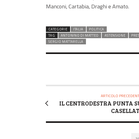
Manconi, Cartabia, Draghi e Amato.
CATEGORIE
ITALIA
POLITICA
TAG
ANTONINO DI MATTEO
ASTENSIONE
PRE
SERGIO MATTARELLA
ARTICOLO PRECEDEN
IL CENTRODESTRA PUNTA S
CASELLAT
3