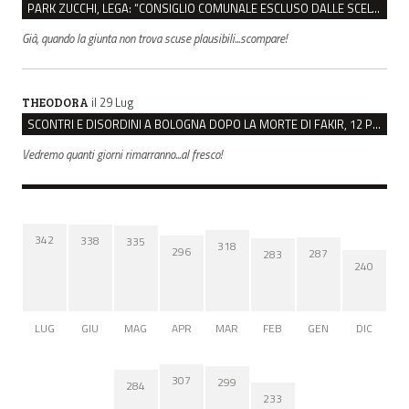
PARK ZUCCHI, LEGA: “CONSIGLIO COMUNALE ESCLUSO DALLE SCELTE, PRETENDIAMO TUTTI GLI ATTI”
Già, quando la giunta non trova scuse plausibili...scompare!
il 29 Lug
THEODORA
SCONTRI E DISORDINI A BOLOGNA DOPO LA MORTE DI FAKIR, 12 PERSONE INDAGATE
Vedremo quanti giorni rimarranno...al fresco!
342
338
335
318
296
287
283
240
LUG
GIU
MAG
APR
MAR
FEB
GEN
DIC
307
299
284
233