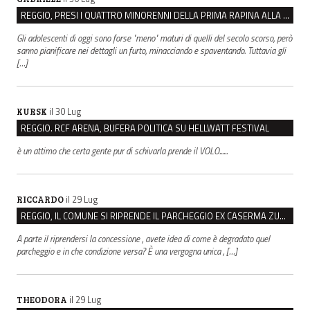
REGGIO, PRESI I QUATTRO MINORENNI DELLA PRIMA RAPINA ALLA FARMACIA DI COVIOLO
Gli adolescenti di oggi sono forse "meno" maturi di quelli del secolo scorso, però
sanno pianificare nei dettagli un furto, minacciando e spaventando. Tuttavia gli
[…]
il 30 Lug
KURSK
REGGIO. RCF ARENA, BUFERA POLITICA SU HELLWATT FESTIVAL
è un attimo che certa gente pur di schivarla prende il VOLO......
il 29 Lug
RICCARDO
REGGIO, IL COMUNE SI RIPRENDE IL PARCHEGGIO EX CASERMA ZUCCHI PER 4,6 MILIONI
A parte il riprendersi la concessione , avete idea di come è degradato quel
parcheggio e in che condizione versa? È una vergogna unica , […]
il 29 Lug
THEODORA