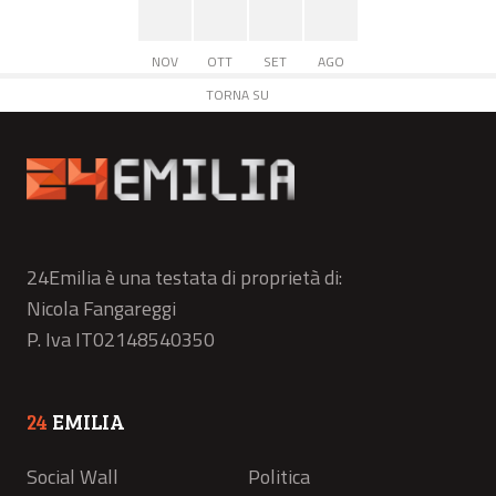
NOV
OTT
SET
AGO
TORNA SU
24Emilia è una testata di proprietà di:
Nicola Fangareggi
P. Iva IT02148540350
24
EMILIA
Social Wall
Politica