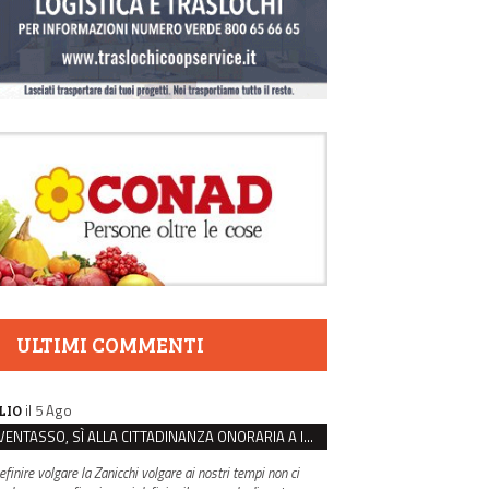
ULTIMI COMMENTI
il 5 Ago
LIO
VENTASSO, SÌ ALLA CITTADINANZA ONORARIA A IVA ZANICCHI. MA BARGIACCHI: “È DI PESSIMO GUSTO”
efinire volgare la Zanicchi volgare ai nostri tempi non ci