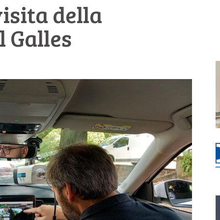
isita della
l Galles