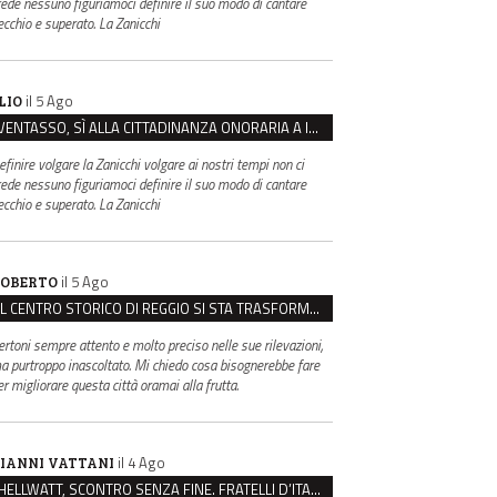
rede nessuno figuriamoci definire il suo modo di cantare
ecchio e superato. La Zanicchi
il 5 Ago
LIO
VENTASSO, SÌ ALLA CITTADINANZA ONORARIA A IVA ZANICCHI. MA BARGIACCHI: “È DI PESSIMO GUSTO”
efinire volgare la Zanicchi volgare ai nostri tempi non ci
rede nessuno figuriamoci definire il suo modo di cantare
ecchio e superato. La Zanicchi
il 5 Ago
OBERTO
IL CENTRO STORICO DI REGGIO SI STA TRASFORMANDO, E NON IN MEGLIO
ertoni sempre attento e molto preciso nelle sue rilevazioni,
a purtroppo inascoltato. Mi chiedo cosa bisognerebbe fare
er migliorare questa città oramai alla frutta.
il 4 Ago
IANNI VATTANI
HELLWATT, SCONTRO SENZA FINE. FRATELLI D’ITALIA: “MILANI PORTA DOCUMENTI, DE FRANCO INSULTI”