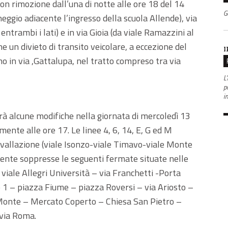
 con rimozione dall’una di notte alle ore 18 del 14
G
heggio adiacente l’ingresso della scuola Allende), via
entrambi i lati) e in via Gioia (da viale Ramazzini al
he un divieto di transito veicolare, a eccezione del
I
no in via ,Gattalupa, nel tratto compreso tra via
L'
po
i
rà alcune modifiche nella giornata di mercoledì 13
amente alle ore 17. Le linee 4, 6, 14, E, G ed M
onvallazione (viale Isonzo-viale Timavo-viale Monte
nte soppresse le seguenti fermate situate nelle
– viale Allegri Università – via Franchetti -Porta
 1 – piazza Fiume – piazza Roversi – via Ariosto –
Monte – Mercato Coperto – Chiesa San Pietro –
 via Roma.