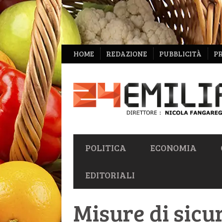
NAVIGAZIONE
HOME
REDAZIONE
PUBBLICITÀ
P
SECONDARIA
NAVIGAZIONE
POLITICA
ECONOMIA
PRIMARIA
EDITORIALI
Misure di sicu