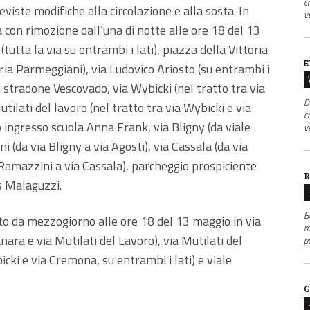
c
eviste modifiche alla circolazione e alla sosta. In
v
ta con rimozione dall’una di notte alle ore 18 del 13
(tutta la via su entrambi i lati), piazza della Vittoria
E
leria Parmeggiani), via Ludovico Ariosto (su entrambi i
o, stradone Vescovado, via Wybicki (nel tratto tra via
D
tilati del lavoro (nel tratto tra via Wybicki e via
c
 ingresso scuola Anna Frank, via Bligny (da viale
v
 (da via Bligny a via Agosti), via Cassala (da via
e Ramazzini a via Cassala), parcheggio prospiciente
R
s Malaguzzi.
B
sito da mezzogiorno alle ore 18 del 13 maggio in via
m
ara e via Mutilati del Lavoro), via Mutilati del
p
cki e via Cremona, su entrambi i lati) e viale
G