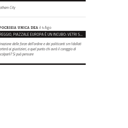
otham City
il 4 Ago
POCRISIA UNICA DEA
REGGIO, PIAZZALE EUROPA È UN INCUBO: VETRI SPACCATI E FURTI SULLE AUTO IN SOSTA
inazione delle forze dell'ordine e dei politicanti sm1dollati
rterà ai giustizieri, a quel punto chi avrà il coraggio di
ncolparli? Si può pensare