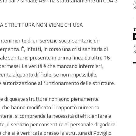
sta dai 7 sindaci; ASP ha statutariamente un CDA e
f
d
: LA STRUTTURA NON VIENE CHIUSA
T
tenimento di un servizio socio-sanitario di
E
genza. È, infatti, in corso una crisi sanitaria di
da
ale sanitario presente in prima linea da oltre 16
e permessi. La verità è che mancano infermieri,
enta alquanto difficile, se non impossibile,
 e autorizzazione al funzionamento delle strutture.
te di queste strutture non sono pienamente
d, che hanno modificato il rapporto numerico
tene, si comprende la necessità di efficientare e
 il servizio per consentire al personale di godere
e che si è verificata presso la struttura di Poviglio