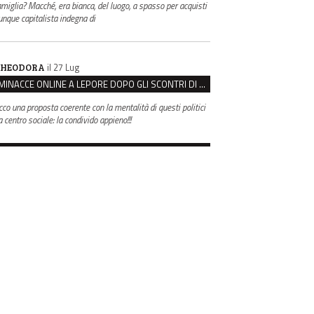
amiglia? Macché, era bianca, del luogo, a spasso per acquisti
unque capitalista indegna di
il 27 Lug
HEODORA
MINACCE ONLINE A LEPORE DOPO GLI SCONTRI DI BOLOGNA, ASSEGNATA LA SCORTA AL SINDACO
cco una proposta coerente con la mentalità di questi politici
 centro sociale: la condivido appieno!!!