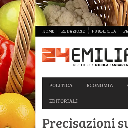
NAVIGAZIONE
HOME
REDAZIONE
PUBBLICITÀ
P
SECONDARIA
NAVIGAZIONE
POLITICA
ECONOMIA
PRIMARIA
EDITORIALI
Precisazioni s