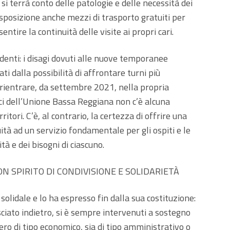
si terrà conto delle patologie e delle necessità dei
isposizione anche mezzi di trasporto gratuiti per
ntire la continuità delle visite ai propri cari.
enti: i disagi dovuti alle nuove temporanee
i dalla possibilità di affrontare turni più
e rientrare, da settembre 2021, nella propria
aci dell’Unione Bassa Reggiana non c’è alcuna
itori. C’è, al contrario, la certezza di offrire una
ità ad un servizio fondamentale per gli ospiti e le
tà e dei bisogni di ciascuno.
N SPIRITO DI CONDIVISIONE E SOLIDARIETÀ
solidale e lo ha espresso fin dalla sua costituzione:
ciato indietro, si è sempre intervenuti a sostegno
sero di tipo economico, sia di tipo amministrativo o