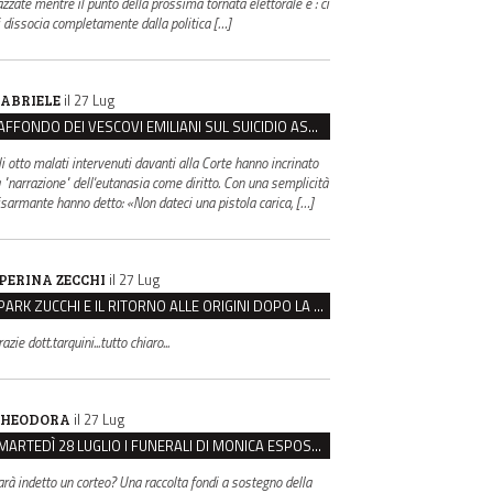
azzate mentre il punto della prossima tornata elettorale è : ci
i dissocia completamente dalla politica […]
il 27 Lug
ABRIELE
AFFONDO DEI VESCOVI EMILIANI SUL SUICIDIO ASSISTITO: “È CONTRO IL VALORE DELLA PERSONA”
li otto malati intervenuti davanti alla Corte hanno incrinato
a "narrazione" dell'eutanasia come diritto. Con una semplicità
isarmante hanno detto: «Non dateci una pistola carica, […]
il 27 Lug
PERINA ZECCHI
PARK ZUCCHI E IL RITORNO ALLE ORIGINI DOPO LA DISAVVENTURA CON REGGIO EMILIA PARCHEGGI
azie dott.tarquini...tutto chiaro...
il 27 Lug
HEODORA
MARTEDÌ 28 LUGLIO I FUNERALI DI MONICA ESPOSITO: LUTTO CITTADINO A MODENA E NONANTOLA
arà indetto un corteo? Una raccolta fondi a sostegno della