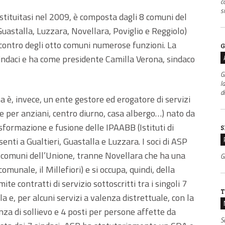
c
s
tituitasi nel 2009, è composta dagli 8 comuni del
 Guastalla, Luzzara, Novellara, Poviglio e Reggiolo)
 contro degli otto comuni numerose funzioni. La
G
indaci e ha come presidente Camilla Verona, sindaco
G
l
d
è, invece, un ente gestore ed erogatore di servizi
le per anziani, centro diurno, casa albergo…) nato da
ormazione e fusione delle IPAABB (Istituti di
S
nti a Gualtieri, Guastalla e Luzzara. I soci di ASP
 comuni dell’Unione, tranne Novellara che ha una
Gr
unale, il Millefiori) e si occupa, quindi, della
te contratti di servizio sottoscritti tra i singoli 7
T
la e, per alcuni servizi a valenza distrettuale, con la
za di sollievo e 4 posti per persone affette da
S