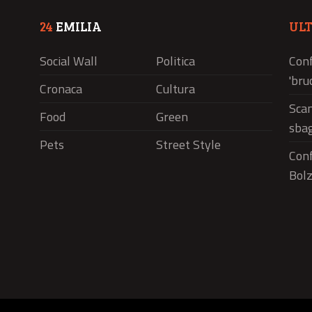
24
EMILIA
UL
Social Wall
Politica
Conf
'bru
Cronaca
Cultura
Scam
Food
Green
sbag
Pets
Street Style
Conf
Bolz