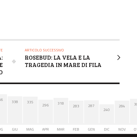
TE
ARTICOLO SUCCESSIVO
:
ROSEBUD: LA VELA E LA
E
TRAGEDIA IN MARE DI FILA
O
66
338
335
318
3
296
287
284
283
240
UG
GIU
MAG
APR
MAR
FEB
GEN
DIC
NOV
O