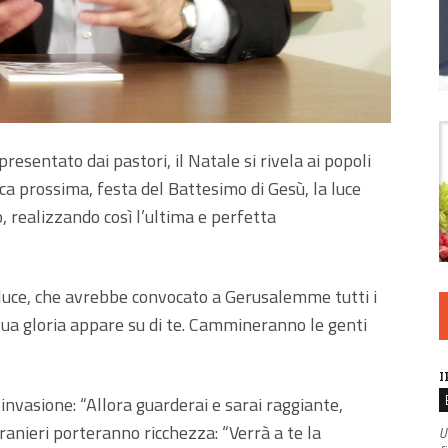
esentato dai pastori, il Natale si rivela ai popoli
a prossima, festa del Battesimo di Gesù, la luce
, realizzando così l’ultima e perfetta
 luce, che avrebbe convocato a Gerusalemme tutti i
a sua gloria appare su di te. Cammineranno le genti
I
vasione: “Allora guarderai e sarai raggiante,
 stranieri porteranno ricchezza: “Verrà a te la
U