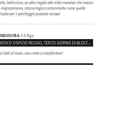
ello, bellissimo, un altro regalo alle tribù maranze che manco
i ringrazieranno, stessa logica cortomirante come quella
ttuata per il parcheggio piazzale europa
il 6 Ago
HEODORA
BOSCO OSPIZIO REGGIO, TERZO GIORNO DI BLOCCO. IL COMITATO: “PRESIDIO FINO A VENERDÌ”
oi tutti al mare...non credo a manifestare!