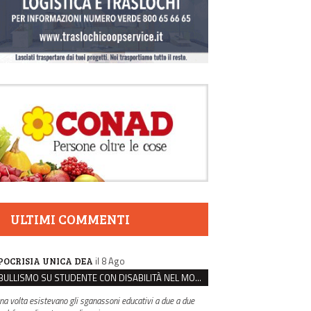
ULTIMI COMMENTI
il 8 Ago
POCRISIA UNICA DEA
BULLISMO SU STUDENTE CON DISABILITÀ NEL MODENESE, INDAGATI DUE RAGAZZI DI 16 ANNI
na volta esistevano gli sganassoni educativi a due a due