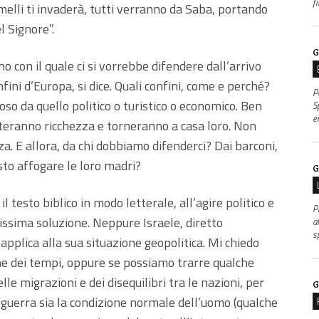
f
melli ti invaderà, tutti verranno da Saba, portando
l Signore”.
G
no con il quale ci si vorrebbe difendere dall’arrivo
fini d’Europa, si dice. Quali confini, come e perché?
P
gioso da quello politico o turistico o economico. Ben
S
e
orteranno ricchezza e torneranno a casa loro. Non
za. E allora, da chi dobbiamo difenderci? Dai barconi,
sto affogare le loro madri?
G
 testo biblico in modo letterale, all’agire politico e
P
ilissima soluzione. Neppure Israele, diretto
al
s
 applica alla sua situazione geopolitica. Mi chiedo
ine dei tempi, oppure se possiamo trarre qualche
le migrazioni e dei disequilibri tra le nazioni, per
G
 guerra sia la condizione normale dell’uomo (qualche