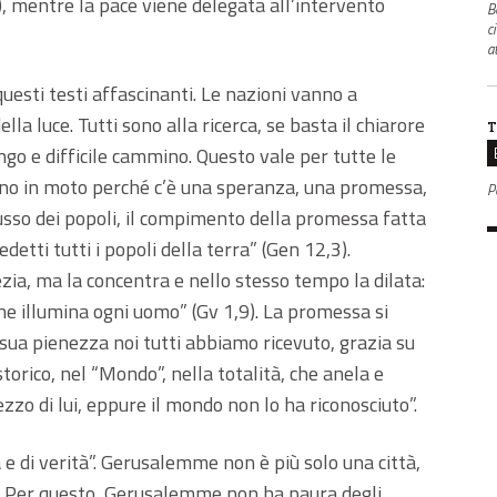
), mentre la pace viene delegata all’intervento
B
c
a
esti testi affascinanti. Le nazioni vanno a
a luce. Tutti sono alla ricerca, se basta il chiarore
T
ngo e difficile cammino. Questo vale per tutte le
ttono in moto perché c’è una speranza, una promessa,
P
flusso dei popoli, il compimento della promessa fatta
tti tutti i popoli della terra” (Gen 12,3).
zia, ma la concentra e nello stesso tempo la dilata:
he illumina ogni uomo” (Gv 1,9). La promessa si
sua pienezza noi tutti abbiamo ricevuto, grazia su
 storico, nel “Mondo”, nella totalità, che anela e
zzo di lui, eppure il mondo non lo ha riconosciuto”.
ia e di verità”. Gerusalemme non è più solo una città,
a. Per questo, Gerusalemme non ha paura degli