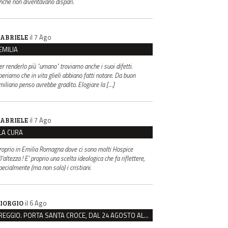
inché non diventavano dispari.
il 7 Ago
ABRIELE
EMILIA
er renderlo più "umano" troviamo anche i suoi difetti.
periamo che in vita glieli abbiano fatti notare. Da buon
miliano penso avrebbe gradito. Elogiare la […]
il 7 Ago
ABRIELE
LA CURA
roprio in Emilia Romagna dove ci sono molti Hospice
l’altezza ! E’ proprio una scelta ideologica che fa riflettere,
pecialmente (ma non solo) i cristiani.
il 6 Ago
IORGIO
REGGIO. PORTA SANTA CROCE, DAL 24 AGOSTO AL VIA IL CANTIERE PER IL NUOVO COLLETTORE FOGNARIO