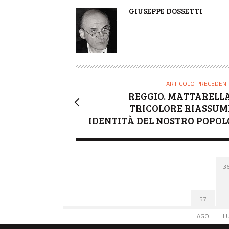
A
GIUSEPPE DOSSETTI
U
T
O
R
E
ARTICOLO PRECEDEN
REGGIO. MATTARELLA
TRICOLORE RIASSUM
IDENTITÀ DEL NOSTRO POPOL
3
57
AGO
L