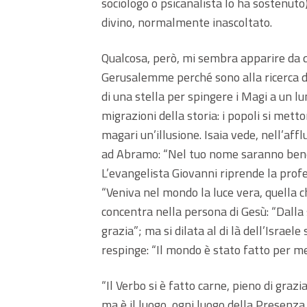
sociologo o psicanalista lo ha sostenuto
divino, normalmente inascoltato.
Qualcosa, però, mi sembra apparire da qu
Gerusalemme perché sono alla ricerca dell
di una stella per spingere i Magi a un lu
migrazioni della storia: i popoli si me
magari un’illusione. Isaia vede, nell’af
ad Abramo: “Nel tuo nome saranno benede
L’evangelista Giovanni riprende la profe
“Veniva nel mondo la luce vera, quella c
concentra nella persona di Gesù: “Dalla 
grazia”; ma si dilata al di là dell’Israele
respinge: “Il mondo è stato fatto per me
“Il Verbo si è fatto carne, pieno di graz
ma è il luogo, ogni luogo della Presenz